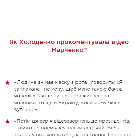
Як Холоденко прокоментувала відео
Марченко?
«Людина знімає маску з рота і говорить: «Я
заплакана і не хочу, щоб мене такою бачив
чоловік». Якщо ти так переживаєш за
чоловіка, то їдь в Україну, носи йому якісь
супчики».
«Потім ця серія відеозвернень до президентів,
з цього не посміявся тільки ледачий. Весь
ТікТок у цих «полотенцах» на голові. І вона ще