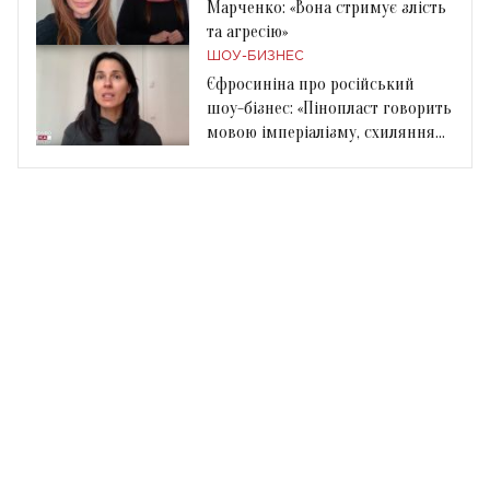
Марченко: «Вона стримує злість
та агресію»
ШОУ-БИЗНЕС
Єфросиніна про російський
шоу-бізнес: «Пінопласт говорить
мовою імперіалізму, схиляння
та рабства»