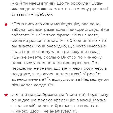
Який ти маєш вплив? Що ти зробила? Будь-
яка людина може намотати на голову рушник і
сказати «Я требую».
«Вона вивчила одну маніпуляцію, але вона
забула, скільки разів вона її використовує. Вже
забагато. У неї є така фраза: «И вы знаете,
сколько раз он помогал», тобто «понятно, что
вы знаете», хоча очевидно, що ніхто нічого не
знає і що це придумано три секунди назад.
«Вы же знаете, сколько Виктор по минному
полю тысяч военнопленных перевел». По-
перше, ми не знали, що він мінер і розмінер, а
по-друге, яких «военнопленных»? У росії є
военнопленные? Їх відпустили за Медведчуком
піти через кордон?»
«Те, що це все брехня, це "понятно". І ось чому
вона дає цю пресконференцію в масці. Маска
— це спосіб, коли ти брешеш, не видавати
мімікою. Щоб її не аналізували».