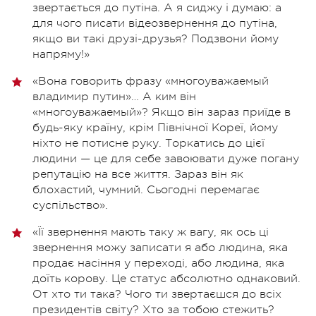
звертається до путіна. А я сиджу і думаю: а
для чого писати відеозвернення до путіна,
якщо ви такі друзі-друзья? Подзвони йому
напряму!»
«Вона говорить фразу «многоуважаемый
владимир путин»… А ким він
«многоуважаемый»? Якщо він зараз приїде в
будь-яку країну, крім Північної Кореї, йому
ніхто не потисне руку. Торкатись до цієї
людини — це для себе завоювати дуже погану
репутацію на все життя. Зараз він як
блохастий, чумний. Сьогодні перемагає
суспільство».
«Її звернення мають таку ж вагу, як ось ці
звернення можу записати я або людина, яка
продає насіння у переході, або людина, яка
доїть корову. Це статус абсолютно однаковий.
От хто ти така? Чого ти звертаєшся до всіх
президентів світу? Хто за тобою стежить?