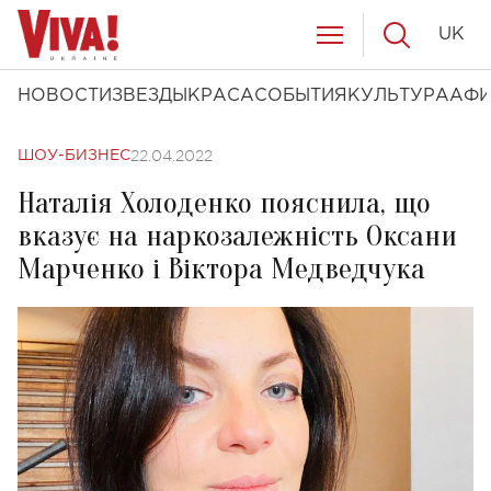
UK
НОВОСТИ
ЗВЕЗДЫ
КРАСА
СОБЫТИЯ
КУЛЬТУРА
АФ
22.04.2022
ШОУ-БИЗНЕС
Наталія Холоденко пояснила, що
вказує на наркозалежність Оксани
Марченко і Віктора Медведчука