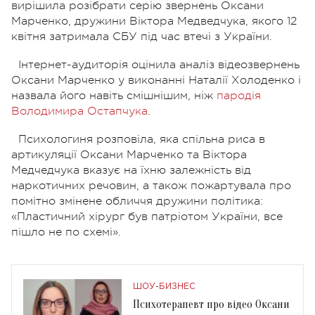
вирішила розібрати серію звернень Оксани
Марченко, дружини Віктора Медведчука, якого 12
квітня затримала СБУ під час втечі з України.
Інтернет-аудиторія оцінила аналіз відеозвернень
Оксани Марченко у виконанні Наталії Холоденко і
назвала його навіть смішнішим, ніж
пародія
Володимира Остапчука
.
Психологиня розповіла, яка спільна риса в
артикуляції Оксани Марченко та Віктора
Медчедчука вказує на їхню залежність від
наркотичних речовин, а також пожартувала про
помітно змінене обличчя дружини політика:
«Пластичний хірург був патріотом України, все
пішло не по схемі».
ШОУ-БИЗНЕС
Психотерапевт про відео Оксани