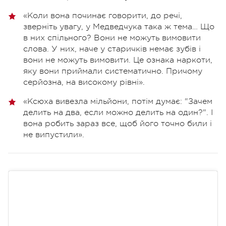
«Коли вона починає говорити, до речі,
зверніть увагу, у Медведчука така ж тема… Що
в них спільного? Вони не можуть вимовити
слова. У них, наче у старичків немає зубів і
вони не можуть вимовити. Це ознака наркоти,
яку вони приймали систематично. Причому
серйозна, на високому рівні».
«Ксюха вивезла мільйони, потім думає: "Зачем
делить на два, если можно делить на один?". І
вона робить зараз все, щоб його точно били і
не випустили».