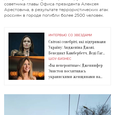
советника главы Офиса президента Алексея
Арестовича, в результате террористических атак
россиян в городе погибли более 2500 человек.
ИНТЕРВЬЮ СО ЗВЕЗДАМИ
Світові селебріті, які підтримали
Україну: Анджеліна Джолі,
Бенедикт Камбербетч, Леді Гага
та інші
ШОУ-БИЗНЕС
«Вы невероятные»: Дженнифер
Энистон восхитилась
украинскими женщинами на
фоне российского вторжения