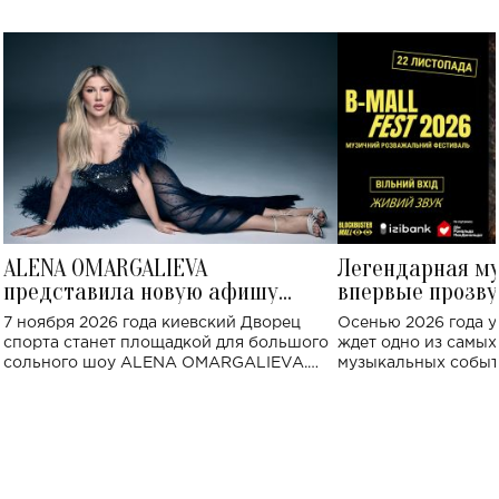
ALENA OMARGALIEVA
Легендарная м
представила новую афишу
впервые прозву
большого концерта во Дворце
Украине: где со
7 ноября 2026 года киевский Дворец
Осенью 2026 года у
спорта
спорта станет площадкой для большого
ждет одно из самы
сольного шоу ALENA OMARGALIEVA.
музыкальных событ
Концерт получил символичное название
«Не пьяная — влюбленная».