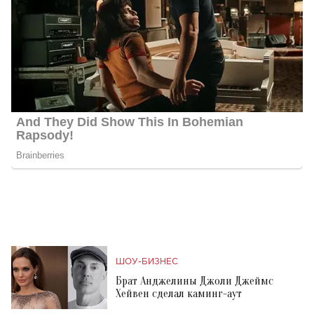
ШОУ-БИЗНЕС
Брат Анджелины Джоли Джеймс
Хейвен сделал каминг-аут