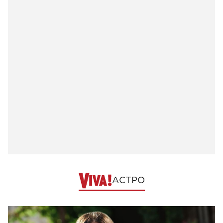
АСТРО