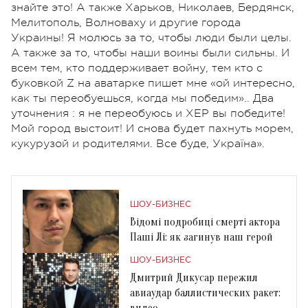
знайте это! А также Харьков, Николаев, Бердянск,
Мелитополь, Волноваху и другие города
Украины!
Я молюсь за то, чтобы люди были целы.
А также за то, чтобы наши воины были сильны. И
всем тем, кто поддерживает войну, тем кто с
буковкой Z на аватарке пишет мне «ой интересно,
как ты переобуешься, когда мы победим».. Два
уточнения : я не переобуюсь и ХЕР вы победите!
Мой город выстоит! И снова будет пахнуть морем,
кукурузой и родителями. Все буде, Україна».
ШОУ-БИЗНЕС
Відомі подробиці смерті актора
Паші Лі: як загинув наш герой
ШОУ-БИЗНЕС
Дмитрий Дикусар пережил
авиаудар баллистических ракет:
видео