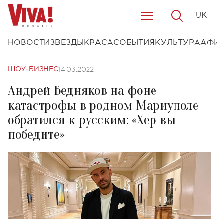
UK
НОВОСТИ
ЗВЕЗДЫ
КРАСА
СОБЫТИЯ
КУЛЬТУРА
АФ
14.03.2022
ШОУ-БИЗНЕС
Андрей Бедняков на фоне
катастрофы в родном Мариуполе
обратился к русским: «Хер вы
победите»