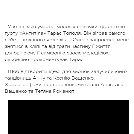
У кліпі взяв участь і чоловік співачки, фронтмен
гурту «Антитіла» Тарас Тополя. Він зіграв самого
себе — коханого чоловіка. «Олена запросила мене
знятися в кліпі та відіграти частину її життя,
доповнюючу її симфонію своєю мелодією», —
лаконічно прокоментував Тарас.
Щоб відтворити ідею, для зйомок залучили юних
танцівниць Анну та Ксенію Ващенко.
Хореографами-постановниками стали Анастасія
Ващенко та Тетяна Романют.