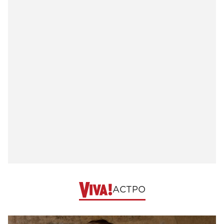
АСТРО