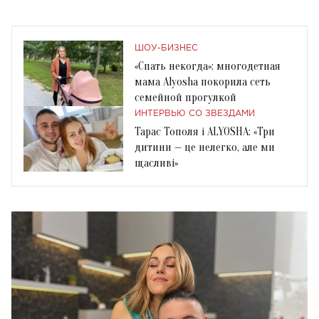
ШОУ-БИЗНЕС
«Спать некогда»: многодетная
мама Alyosha покорила сеть
семейной прогулкой
ИНТЕРВЬЮ СО ЗВЕЗДАМИ
Тарас Тополя і ALYOSHA: «Три
дитини — це нелегко, але ми
щасливі»