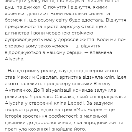
звернути увагу на те, що вирує в глибині нашої
душі та думках. Є почуття і відчуття, якими
хочеться ділитися. Вони настільки сильні та
безмежні, що всьому світу буде вдосталь. Відчуття
прекрасного та щастя зароджуються ще з
дитинства і вони червоною стрічкою
супроводжують нас у доросле життя. Коли ми по-
справжньому закохуємося — ці відчуття
відроджуються в нашому серці», — впевнена
Alyosha.
На підтримку релізу, саундпродюсером якого
став Максим Сиволап, артистка відзняла кліп, ідея
якого належить продюсеру співачки Євгену
Антипенко. До її візуалізації команда залучила
режисера Ярослава Савчака, який співпрацював з
Alyosha у створенні кліпа Lebedi. За задумом
творчої групи, відео на трек «Моє море» — це
історія зростання особистості: з маленької
дівчинки до дорослої жінки, яка впродовж життя
прагнула кохання і знайшла його.