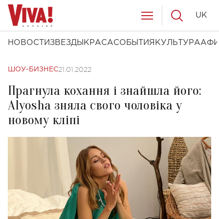
UK
НОВОСТИ
ЗВЕЗДЫ
КРАСА
СОБЫТИЯ
КУЛЬТУРА
АФ
21.01.2022
ШОУ-БИЗНЕС
Прагнула кохання і знайшла його:
Alyosha зняла свого чоловіка у
новому кліпі