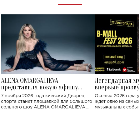
ALENA OMARGALIEVA
Легендарная м
представила новую афишу
впервые прозву
большого концерта во Дворце
Украине: где со
7 ноября 2026 года киевский Дворец
Осенью 2026 года у
спорта
спорта станет площадкой для большого
ждет одно из самы
сольного шоу ALENA OMARGALIEVA.
музыкальных событ
Концерт получил символичное название
«Не пьяная — влюбленная».