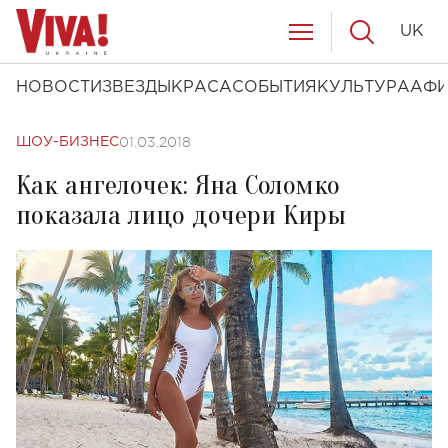
UK
НОВОСТИ
ЗВЕЗДЫ
КРАСА
СОБЫТИЯ
КУЛЬТУРА
АФ
01.03.2018
ШОУ-БИЗНЕС
Как ангелочек: Яна Соломко
показала лицо дочери Киры