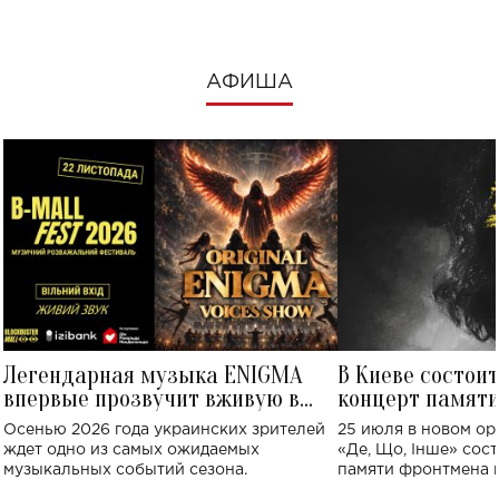
АФИША
Легендарная музыка ENIGMA
В Киеве состои
впервые прозвучит вживую в
концерт памят
Украине: где состоится концерт
Клименко: более
Осенью 2026 года украинских зрителей
25 июля в новом op
исполнят песн
ждет одно из самых ожидаемых
«Де, Що, Інше» сос
музыкальных событий сезона.
памяти фронтмена
Михаила Клименко. 