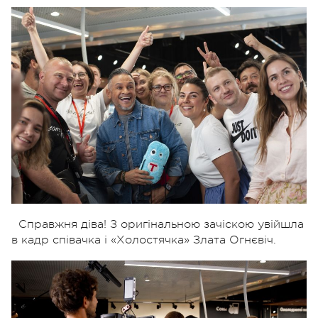
Справжня діва! З оригінальною зачіскою увійшла
в кадр співачка і «Холостячка» Злата Огнєвіч.