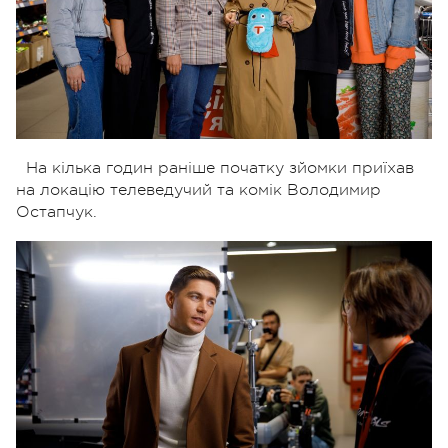
На кілька годин раніше початку зйомки приїхав
на локацію телеведучий та комік Володимир
Остапчук.