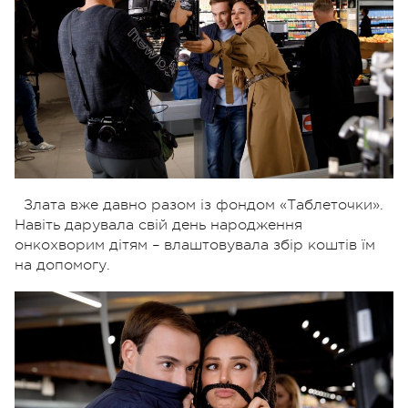
Злата вже давно разом із фондом «Таблеточки».
Навіть дарувала свій день народження
онкохворим дітям – влаштовувала збір коштів їм
на допомогу.