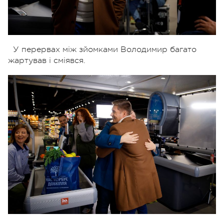
У перервах між зйомками Володимир багато
жартував і сміявся.