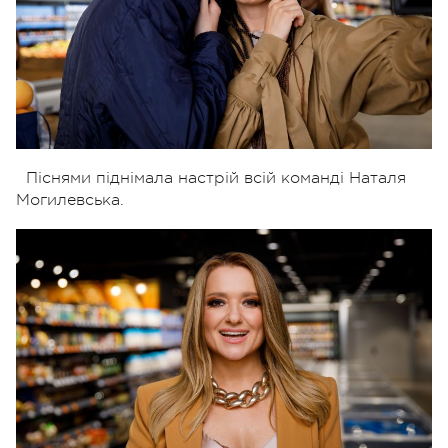
Піснями піднімала настрій всій команді Наталя
Могилевська.