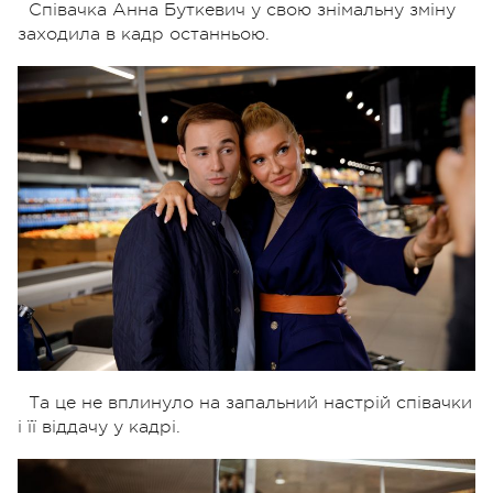
Співачка Анна Буткевич у свою знімальну зміну
заходила в кадр останньою.
Та це не вплинуло на запальний настрій співачки
і її віддачу у кадрі.