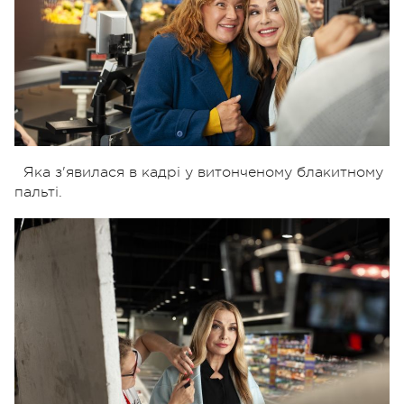
Яка з'явилася в кадрі у витонченому блакитному
пальті.