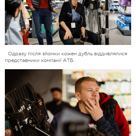
Одразу після зйомки кожен дубль віддивлялися
представники компанії АТБ.