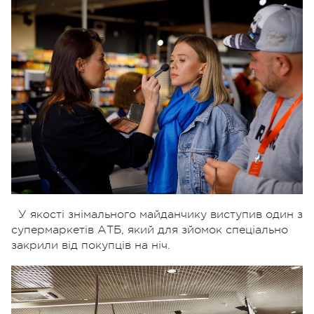
У якості знімального майданчику виступив один з
супермаркетів АТБ, який для зйомок спеціально
закрили від покупців на ніч.