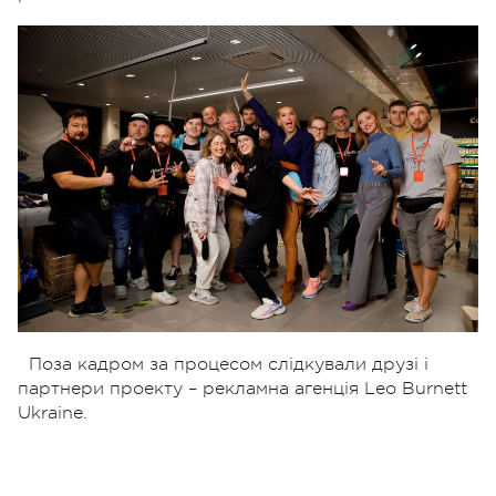
Поза кадром за процесом слідкували друзі і
партнери проекту – рекламна агенція Leo Burnett
Ukraine.