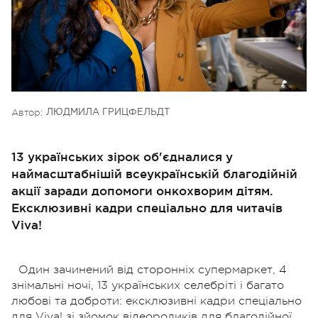
Автор:
ЛЮДМИЛА ГРИЦФЕЛЬДТ
13 українських зірок об'єдналися у
наймасштабнішій всеукраїнській благодійній
акції заради допомоги онкохворим дітям.
Ексклюзивні кадри спеціально для читачів
Viva!
Один зачинений від сторонніх супермаркет, 4
знімальні ночі, 13 українських селебріті і багато
любові та доброти: ексклюзивні кадри спеціально
для Viva! зі зйомок відеороликів для благодійної