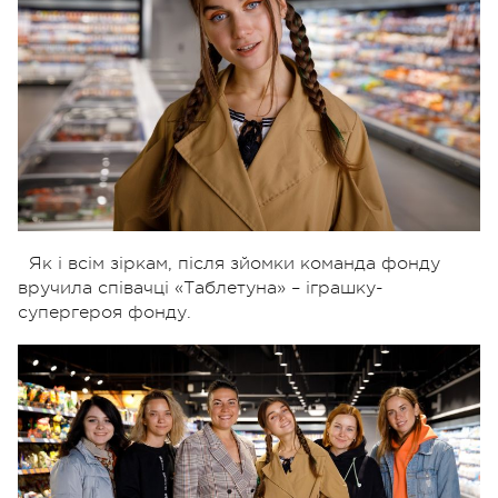
Як і всім зіркам, після зйомки команда фонду
вручила співачці «Таблетуна» – іграшку-
супергероя фонду.