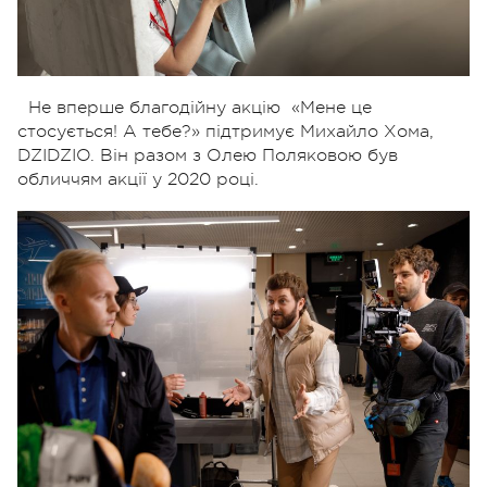
Не вперше благодійну акцію
«Мене це
стосується! А тебе?» підтримує Михайло Хома,
DZIDZIO. Він разом з Олею Поляковою був
обличчям акції у 2020 році.