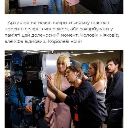
Артистка не може повірити своєму щастю і
просить селфі із чоловіком, аби закарбувати у
пам'яті цей доленосний момент. Чоловік ніяковіє,
але хіба відмовиш Королеві ночі?