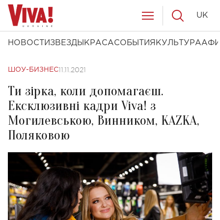
UK
НОВОСТИ
ЗВЕЗДЫ
КРАСА
СОБЫТИЯ
КУЛЬТУРА
АФ
11.11.2021
ШОУ-БИЗНЕС
Ти зірка, коли допомагаєш.
Ексклюзивні кадри Viva! з
Могилевською, Винником, KAZKA,
Поляковою