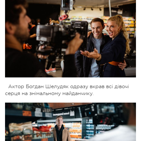
Актор Богдан Шелудяк одразу вкрав всі дівочі
серця на знімальному майданчику.