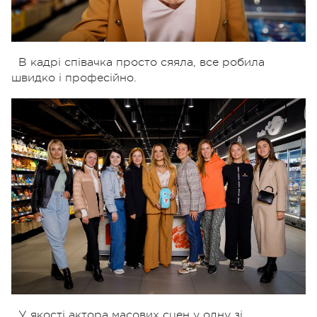
В кадрі співачка просто сяяла, все робила
швидко і професійно.
У якості актора масових сцен у одну зі