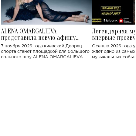
ALENA OMARGALIEVA
Легендарная м
представила новую афишу
впервые прозву
большого концерта во Дворце
Украине: где со
7 ноября 2026 года киевский Дворец
Осенью 2026 года у
спорта
спорта станет площадкой для большого
ждет одно из самы
сольного шоу ALENA OMARGALIEVA.
музыкальных событ
Концерт получил символичное название
«Не пьяная — влюбленная».