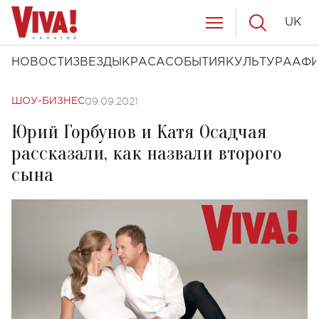
UK
НОВОСТИ
ЗВЕЗДЫ
КРАСА
СОБЫТИЯ
КУЛЬТУРА
АФ
09.09.2021
ШОУ-БИЗНЕС
Юрий Горбунов и Катя Осадчая
рассказали, как назвали второго
сына