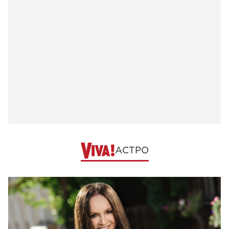
АСТРО