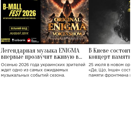
Легендарная музыка ENIGMA
В Киеве состои
впервые прозвучит вживую в
концерт памят
Украине: где состоится концерт
Клименко: более
Осенью 2026 года украинских зрителей
25 июля в новом op
исполнят песн
ждет одно из самых ожидаемых
«Де, Що, Інше» сос
музыкальных событий сезона.
памяти фронтмена
Михаила Клименко. 
особенный музыкал
посвященный артист
стало символом ис
настоящей любви.