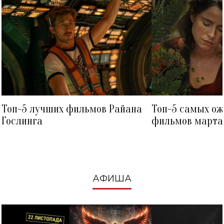
Топ-5 лучших фильмов Райана
Топ-5 самых о
Гослинга
фильмов марта 
посмотреть в к
АФИША