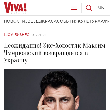
UK
НОВОСТИ
ЗВЕЗДЫ
КРАСА
СОБЫТИЯ
КУЛЬТУРА
АФ
15.07.2021
ШОУ-БИЗНЕС
Неожиданно! Экс-Холостяк Максим
Чмерковский возвращается в
Украину