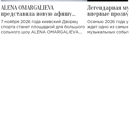
ALENA OMARGALIEVA
Легендарная м
представила новую афишу
впервые прозву
большого концерта во Дворце
Украине: где со
7 ноября 2026 года киевский Дворец
Осенью 2026 года у
спорта
спорта станет площадкой для большого
ждет одно из самы
сольного шоу ALENA OMARGALIEVA.
музыкальных событ
Концерт получил символичное название
«Не пьяная — влюбленная».