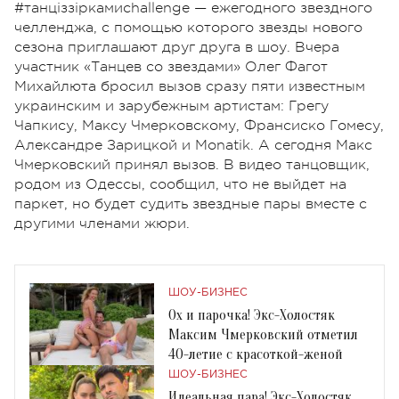
#танціззіркамиchallenge — ежегодного звездного
челленджа, с помощью которого звезды нового
сезона приглашают друг друга в шоу. Вчера
участник «Танцев со звездами» Олег Фагот
Михайлюта бросил вызов сразу пяти известным
украинским и зарубежным артистам: Грегу
Чапкису, Максу Чмерковскому, Франсиско Гомесу,
Александре Зарицкой и Monatik. А сегодня Макс
Чмерковский принял вызов. В видео танцовщик,
родом из Одессы, сообщил, что не выйдет на
паркет, но будет судить звездные пары вместе с
другими членами жюри.
ШОУ-БИЗНЕС
Ох и парочка! Экс-Холостяк
Максим Чмерковский отметил
40-летие с красоткой-женой
ШОУ-БИЗНЕС
Идеальная пара! Экс-Холостяк