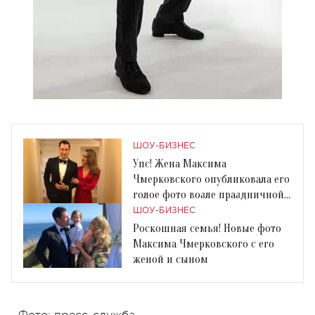
ШОУ-БИЗНЕС
Упс! Жена Максима
Чмерковского опубликовала его
голое фото возле праздничной
елки
ШОУ-БИЗНЕС
Роскошная семья! Новые фото
Максима Чмерковского с его
женой и сыном
Фото: пресс-служба