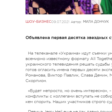
09.07.2021
Автор:
ШОУ-БИЗНЕС
МИЛА ДОНЧУК
Объявлена первая десятка звездных с
На телеканале «Украина» идут съемки ун
всемирно известному формату All Togethe
украинского телевидения решать судьбы у
готов огласить имена первых десяти экспе
Романова, Виктор Павлик, Слава Демин, 
Скорпион.
«Будет непросто, но очень интересно», –
конфликты с коллегами вступать не соби
кем спорить. Наших участников строго суд
Певица Jerry Heil еще не так давно прих