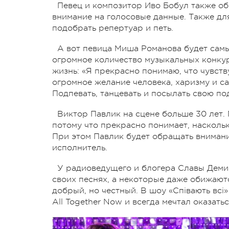
Певец и композитор Иво Бобул также об
внимание на голосовые данные. Также дл
подобрать репертуар и петь.
А вот певица Миша Романова будет сам
огромное количество музыкальных конкур
жизнь: «Я прекрасно понимаю, что чувств
огромное желание человека, харизму и са
Подпевать, танцевать и посылать свою по
Виктор Павлик на сцене больше 30 лет. 
потому что прекрасно понимает, наскольк
При этом Павлик будет обращать внимание
исполнитель.
У радиоведущего и блогера Славы Деми
своих песнях, а некоторые даже обижаютс
добрый, но честный. В шоу «Співають всі
All Together Now и всегда мечтал оказать