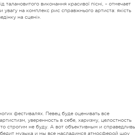
ід талановитого виконання красивої пісні, – отмечает
и увагу на комплекс рис справжнього артиста: якість
едінку на сцені».
ногих фестивалях. Певец буде оценивать все
артистизм, уверенность в себе, харизму, целостность
что строгим не буду. А вот объективным и справедлив
 победит музыка и мы все насладимся атмосферой шоу