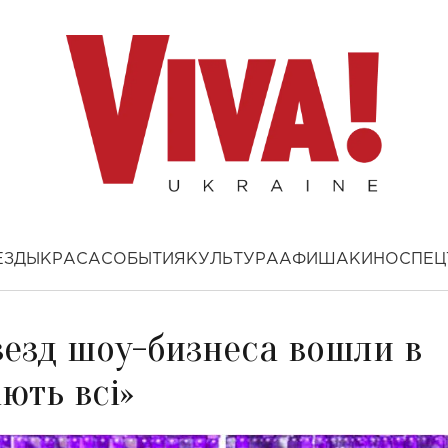
ЕЗДЫ
КРАСА
СОБЫТИЯ
КУЛЬТУРА
АФИША
КИНО
СПЕЦ
звезд шоу-бизнеса вошли в
ють всі»