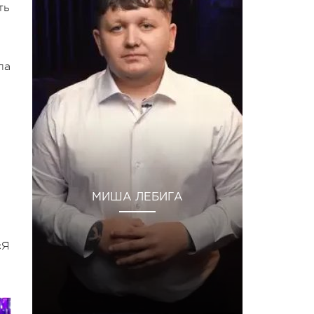
ть
ла
МИША ЛЕБИГА
«Я