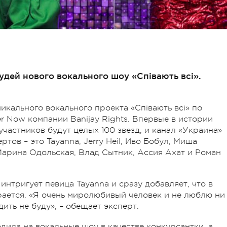
удей нового вокального шоу «Співають всі».
икального вокального проекта «Співають всі» по
r Now компании Banijay Rights. Впервые в истории
частников будут целых 100 звезд, и канал «Украина»
ртов – это Tayanna, Jerry Heil, Иво Бобул, Миша
Марина Одольская, Влад Сытник, Ассия Ахат и Роман
 интригует певица Tayanna и сразу добавляет, что в
рается. «Я очень миролюбивый человек и не люблю ни
ить не буду», – обещает эксперт.
одила на вокальные шоу в качестве конкурсантки, а