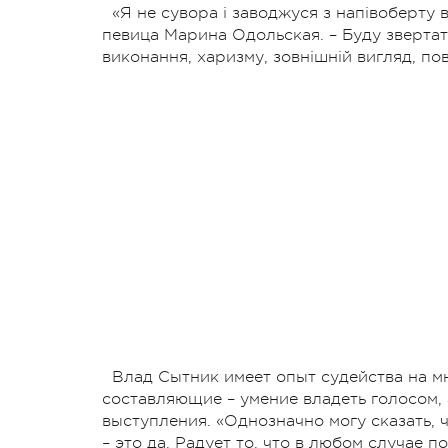
«Я не сувора і заводжуся з напівоберту в
певица Марина Одольская. – Буду звертат
виконання, харизму, зовнішній вигляд, пов
Влад Сытник имеет опыт судейства на м
составляющие – умение владеть голосом, 
выступления. «Однозначно могу сказать, 
– это да. Радует то, что в любом случае