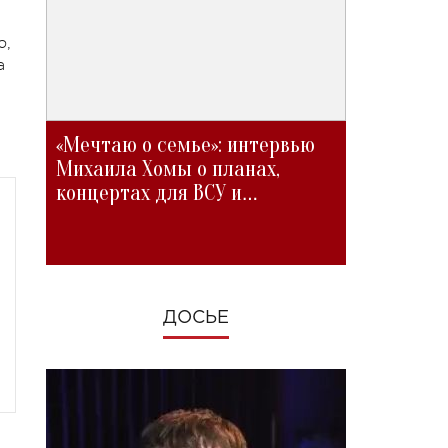
ю,
а
«Мечтаю о семье»: интервью
Михаила Хомы о планах,
концертах для ВСУ и
изменениях во время войны
ДОСЬЕ