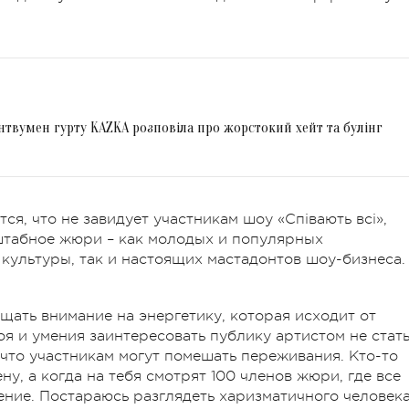
онтвумен гурту KAZKA розповіла про жорстокий хейт та булінг
ся, что не завидует участникам шоу «Співають всі»,
штабное жюри – как молодых и популярных
культуры, так и настоящих мастадонтов шоу-бизнеса.
щать внимание на энергетику, которая исходит от
оя и умения заинтересовать публику артистом не стать
 что участникам могут помешать переживания. Кто-то
у, а когда на тебя смотрят 100 членов жюри, где все
нение. Постараюсь разглядеть харизматичного человека