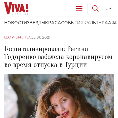
UK
НОВОСТИ
ЗВЕЗДЫ
КРАСА
СОБЫТИЯ
КУЛЬТУРА
АФ
22.06.2021
ШОУ-БИЗНЕС
Госпитализировали: Регина
Тодоренко заболела коронавирусом
во время отпуска в Турции