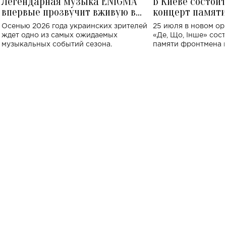
Легендарная музыка ENIGMA
В Киеве состои
впервые прозвучит вживую в
концерт памят
Украине: где состоится концерт
Клименко: более
Осенью 2026 года украинских зрителей
25 июля в новом op
исполнят песн
ждет одно из самых ожидаемых
«Де, Що, Інше» сос
музыкальных событий сезона.
памяти фронтмена
Михаила Клименко. 
особенный музыкал
посвященный артист
стало символом ис
настоящей любви.