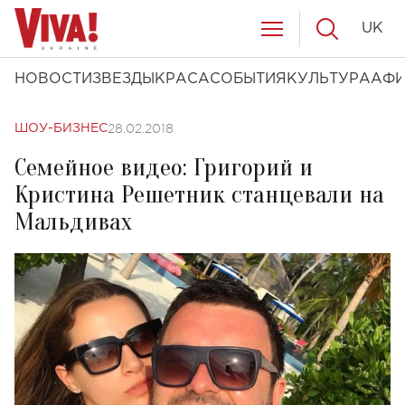
UK
НОВОСТИ
ЗВЕЗДЫ
КРАСА
СОБЫТИЯ
КУЛЬТУРА
АФ
28.02.2018
ШОУ-БИЗНЕС
Семейное видео: Григорий и
Кристина Решетник станцевали на
Мальдивах