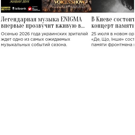
Легендарная музыка ENIGMA
В Киеве состои
впервые прозвучит вживую в
концерт памят
Украине: где состоится концерт
Клименко: более
Осенью 2026 года украинских зрителей
25 июля в новом op
исполнят песн
ждет одно из самых ожидаемых
«Де, Що, Інше» сос
музыкальных событий сезона.
памяти фронтмена
Михаила Клименко. 
особенный музыкал
посвященный артист
стало символом ис
настоящей любви.