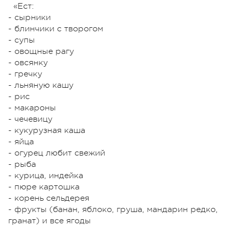
«Ест:
- сырники
- блинчики с творогом
- супы
- овощные рагу
- овсянку
- гречку
- льняную кашу
- рис
- макароны
- чечевицу
- кукурузная каша
- яйца
- огурец любит свежий
- рыба
- курица, индейка
- пюре картошка
- корень сельдерея
- фрукты (банан, яблоко, груша, мандарин редко,
гранат) и все ягоды