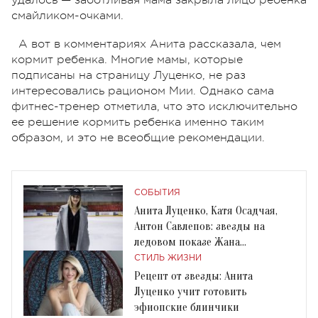
смайликом-очками.
А вот в комментариях Анита рассказала, чем
кормит ребенка. Многие мамы, которые
подписаны на страницу Луценко, не раз
интересовались рационом Мии. Однако сама
фитнес-тренер отметила, что это исключительно
ее решение кормить ребенка именно таким
образом, и это не всеобщие рекомендации.
СОБЫТИЯ
Анита Луценко, Катя Осадчая,
Антон Савлепов: звезды на
ледовом показе Жана
Грицфельдта
СТИЛЬ ЖИЗНИ
Рецепт от звезды: Анита
Луценко учит готовить
эфиопские блинчики