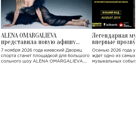
ALENA OMARGALIEVA
Легендарная м
представила новую афишу
впервые прозву
большого концерта во Дворце
Украине: где со
7 ноября 2026 года киевский Дворец
Осенью 2026 года у
спорта
спорта станет площадкой для большого
ждет одно из самы
сольного шоу ALENA OMARGALIEVA.
музыкальных событ
Концерт получил символичное название
«Не пьяная — влюбленная».