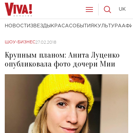
UK
НОВОСТИ
ЗВЕЗДЫ
КРАСА
СОБЫТИЯ
КУЛЬТУРА
АФ
27.02.2018
ШОУ-БИЗНЕС
Крупным планом: Анита Луценко
опубликовала фото дочери Мии