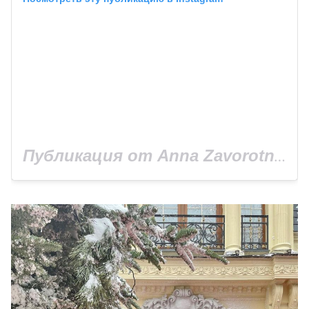
Публикация от Anna Zavorotnyuk (@anna_zavorotnyuk)