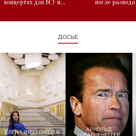
концертах для ВСУ и
после развода
изменениях во время войны
ДОСЬЕ
АРНОЛЬД
ЕЛЕНА ВИШНЯКОВА
ШВАРЦЕНЕГГЕР