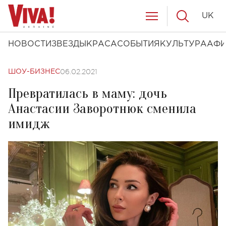
UK
НОВОСТИ
ЗВЕЗДЫ
КРАСА
СОБЫТИЯ
КУЛЬТУРА
АФ
06.02.2021
ШОУ-БИЗНЕС
Превратилась в маму: дочь
Анастасии Заворотнюк сменила
имидж