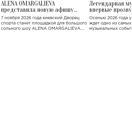
ALENA OMARGALIEVA
Легендарная м
представила новую афишу
впервые прозву
большого концерта во Дворце
Украине: где со
7 ноября 2026 года киевский Дворец
Осенью 2026 года у
спорта
спорта станет площадкой для большого
ждет одно из самы
сольного шоу ALENA OMARGALIEVA.
музыкальных событ
Концерт получил символичное название
«Не пьяная — влюбленная».