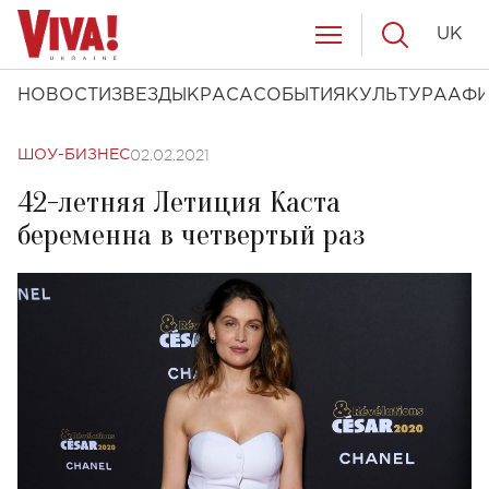
UK
НОВОСТИ
ЗВЕЗДЫ
КРАСА
СОБЫТИЯ
КУЛЬТУРА
АФ
02.02.2021
ШОУ-БИЗНЕС
42-летняя Летиция Каста
беременна в четвертый раз