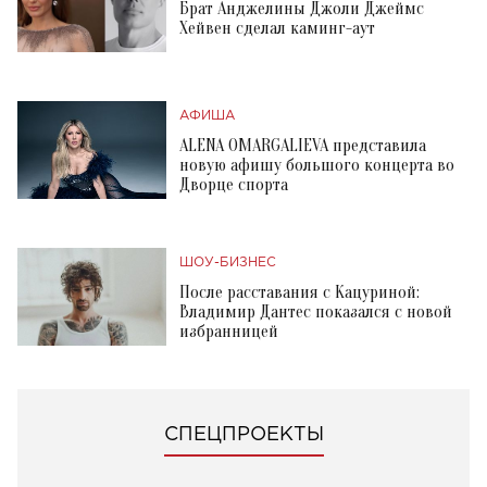
Брат Анджелины Джоли Джеймс
Хейвен сделал каминг-аут
АФИША
ALENA OMARGALIEVA представила
новую афишу большого концерта во
Дворце спорта
ШОУ-БИЗНЕС
После расставания с Кацуриной:
Владимир Дантес показался с новой
избранницей
СПЕЦПРОЕКТЫ