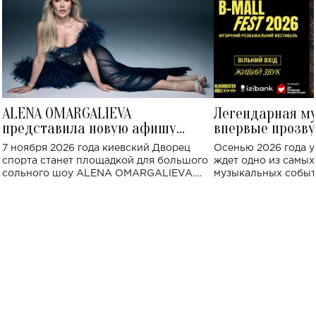
ALENA OMARGALIEVA
Легендарная м
представила новую афишу
впервые прозву
большого концерта во Дворце
Украине: где со
7 ноября 2026 года киевский Дворец
Осенью 2026 года у
спорта
спорта станет площадкой для большого
ждет одно из самы
сольного шоу ALENA OMARGALIEVA.
музыкальных событ
Концерт получил символичное название
«Не пьяная — влюбленная».