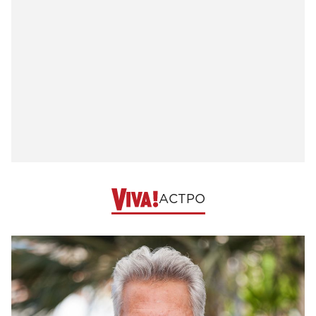
АСТРО