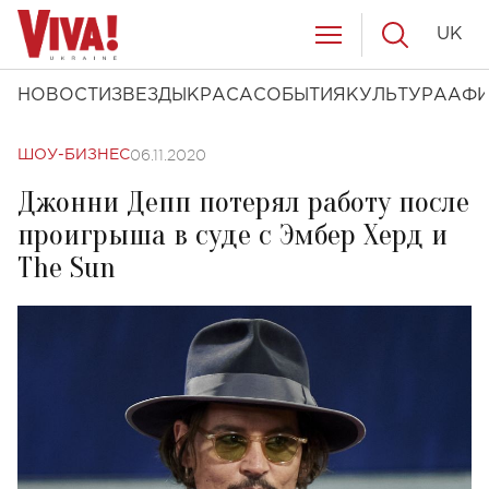
UK
НОВОСТИ
ЗВЕЗДЫ
КРАСА
СОБЫТИЯ
КУЛЬТУРА
АФ
06.11.2020
ШОУ-БИЗНЕС
Джонни Депп потерял работу после
проигрыша в суде с Эмбер Херд и
The Sun