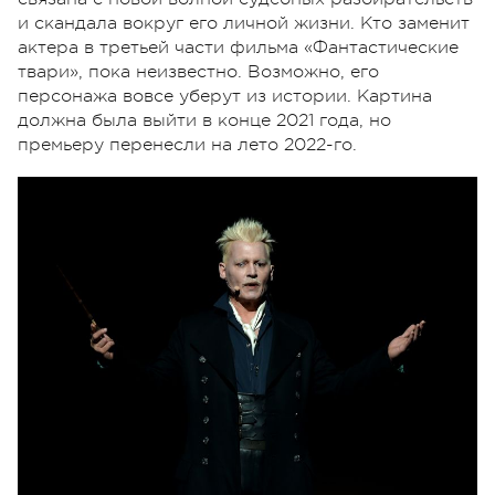
и скандала вокруг его личной жизни. Кто заменит
актера в третьей части фильма «Фантастические
твари», пока неизвестно. Возможно, его
персонажа вовсе уберут из истории. Картина
должна была выйти в конце 2021 года, но
премьеру перенесли на лето 2022-го.