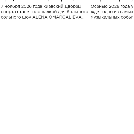
большого концерта во Дворце
Украине: где со
7 ноября 2026 года киевский Дворец
Осенью 2026 года у
спорта
спорта станет площадкой для большого
ждет одно из самы
сольного шоу ALENA OMARGALIEVA.
музыкальных событ
Концерт получил символичное название
«Не пьяная — влюбленная».