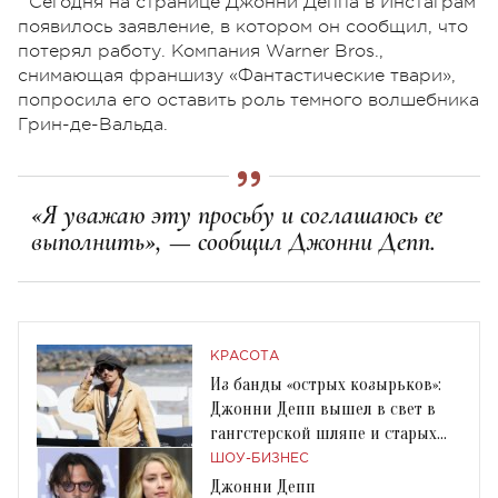
Сегодня на странице Джонни Деппа в Инстаграм
появилось заявление, в котором он сообщил, что
потерял работу. Компания Warner Bros.,
снимающая франшизу «Фантастические твари»,
попросила его оставить роль темного волшебника
Грин-де-Вальда.
«Я уважаю эту просьбу и соглашаюсь ее
выполнить», — сообщил Джонни Депп.
КРАСОТА
Из банды «острых козырьков»:
Джонни Депп вышел в свет в
гангстерской шляпе и старых
сапогах
ШОУ-БИЗНЕС
Джонни Депп