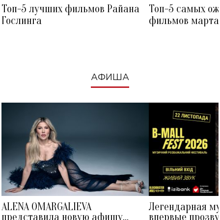
Топ-5 лучших фильмов Райана
Топ-5 самых о
Гослинга
фильмов марта 
посмотреть в к
АФИША
ALENA OMARGALIEVA
Легендарная м
представила новую афишу
впервые прозву