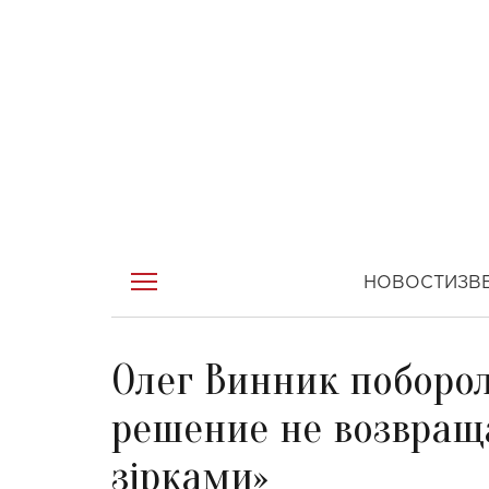
НОВОСТИ
ЗВ
Олег Винник поборо
решение не возвраща
зірками»