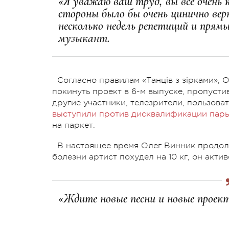
«Я уважаю ваш труд, вы все очень 
стороны было бы очень цинично вер
несколько недель репетиций и прямы
музыкант.
Согласно правилам «Танців з зірками»,
покинуть проект в 6-м выпуске, пропусти
другие участники, телезрители, пользова
выступили против дисквалификации пар
на паркет.
В настоящее время Олег Винник продолж
болезни артист похудел на 10 кг, он акти
«Ждите новые песни и новые проект