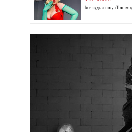
ШОУ-БИЗНЕС
Все судьи шоу «Топ-мо