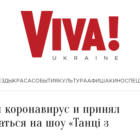
ЕЗДЫ
КРАСА
СОБЫТИЯ
КУЛЬТУРА
АФИША
КИНО
СПЕЦ
л коронавирус и принял
ться на шоу «Танці з