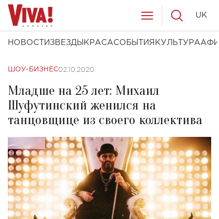
UK
НОВОСТИ
ЗВЕЗДЫ
КРАСА
СОБЫТИЯ
КУЛЬТУРА
АФ
02.10.2020
ШОУ-БИЗНЕС
Младше на 25 лет: Михаил
Шуфутинский женился на
танцовщице из своего коллектива