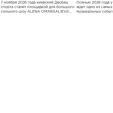
большого концерта во Дворце
Украине: где со
7 ноября 2026 года киевский Дворец
Осенью 2026 года у
спорта
спорта станет площадкой для большого
ждет одно из самы
сольного шоу ALENA OMARGALIEVA.
музыкальных событ
Концерт получил символичное название
«Не пьяная — влюбленная».