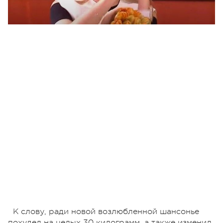
К слову, ради новой возлюбленной шансонье
похудел на целых 30 килограмм, а также изменил