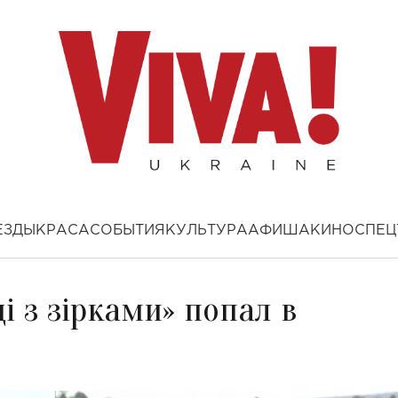
ЕЗДЫ
КРАСА
СОБЫТИЯ
КУЛЬТУРА
АФИША
КИНО
СПЕЦ
і з зірками» попал в