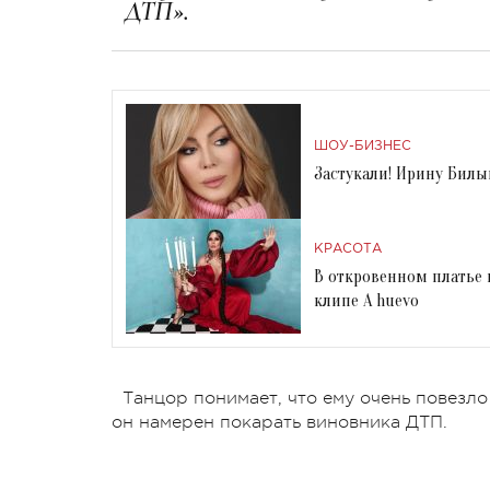
ДТП».
ШОУ-БИЗНЕС
Застукали! Ирину Бил
КРАСОТА
В откровенном платье 
клипе A huevo
Танцор понимает, что ему очень повезло
он намерен покарать виновника ДТП.