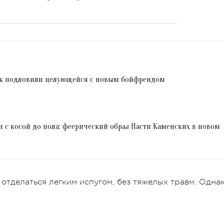
ык подловили целующейся с новым бойфрендом
и с косой до пола: феерический образ Насти Каменских в новом
 отделаться легким испугом, без тяжелых травм. Одна