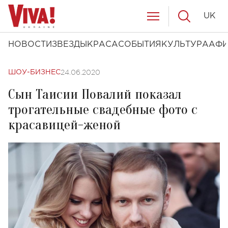
UK
НОВОСТИ
ЗВЕЗДЫ
КРАСА
СОБЫТИЯ
КУЛЬТУРА
АФ
24.06.2020
ШОУ-БИЗНЕС
Сын Таисии Повалий показал
трогательные свадебные фото с
красавицей-женой