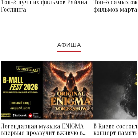
Топ-5 лучших фильмов Райана
Топ-5 самых о
Гослинга
фильмов марта 
посмотреть в к
АФИША
Легендарная музыка ENIGMA
В Киеве состои
впервые прозвучит вживую в
концерт памят