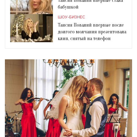
Таисия Повалий впервые стала
бабушкой
ШОУ-БИЗНЕС
Таисия Повалий впервые после
долгого молчания презентовала
клип, снятый на телефон