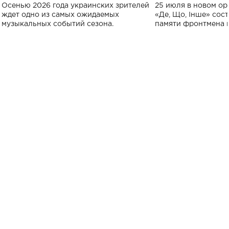
Украине: где состоится концерт
Клименко: более
Осенью 2026 года украинских зрителей
25 июля в новом op
исполнят песн
ждет одно из самых ожидаемых
«Де, Що, Інше» сос
музыкальных событий сезона.
памяти фронтмена
Михаила Клименко. 
особенный музыкал
посвященный артист
стало символом ис
настоящей любви.