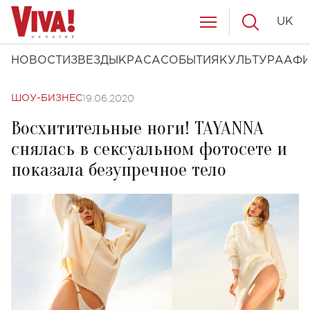
UK
НОВОСТИ
ЗВЕЗДЫ
КРАСА
СОБЫТИЯ
КУЛЬТУРА
АФ
19.06.2020
ШОУ-БИЗНЕС
Восхитительные ноги! TAYANNA
снялась в сексуальном фотосете и
показала безупречное тело