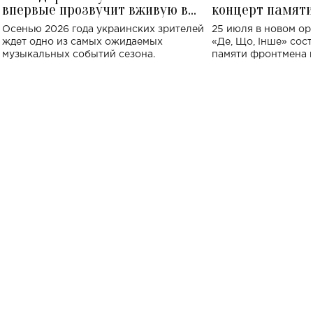
впервые прозвучит вживую в
концерт памят
Украине: где состоится концерт
Клименко: более
Осенью 2026 года украинских зрителей
25 июля в новом op
исполнят песн
ждет одно из самых ожидаемых
«Де, Що, Інше» сос
музыкальных событий сезона.
памяти фронтмена
Михаила Клименко. 
особенный музыкал
посвященный артист
стало символом ис
настоящей любви.