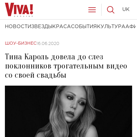
UK
НОВОСТИ
ЗВЕЗДЫ
КРАСА
СОБЫТИЯ
КУЛЬТУРА
АФ
16.06.2020
ШОУ-БИЗНЕС
Тина Кароль довела до слез
поклонников трогательным видео
со своей свадьбы