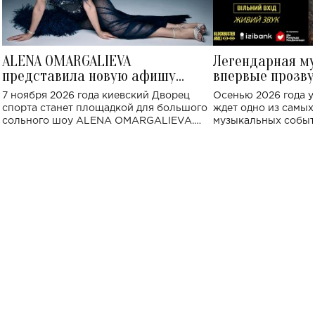
ALENA OMARGALIEVA
Легендарная м
представила новую афишу
впервые прозву
большого концерта во Дворце
Украине: где со
7 ноября 2026 года киевский Дворец
Осенью 2026 года у
спорта
спорта станет площадкой для большого
ждет одно из самы
сольного шоу ALENA OMARGALIEVA.
музыкальных событ
Концерт получил символичное название
«Не пьяная — влюбленная».