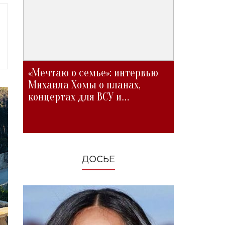
«Мечтаю о семье»: интервью
Михаила Хомы о планах,
концертах для ВСУ и
изменениях во время войны
ДОСЬЕ