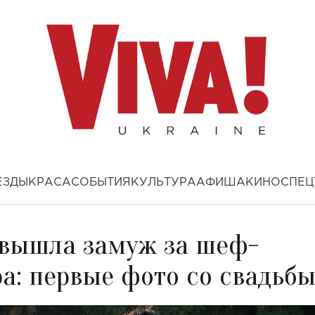
ЕЗДЫ
КРАСА
СОБЫТИЯ
КУЛЬТУРА
АФИША
КИНО
СПЕЦ
 вышла замуж за шеф-
а: первые фото со свадьб