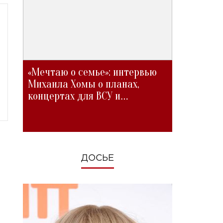
«Мечтаю о семье»: интервью
Михаила Хомы о планах,
концертах для ВСУ и
изменениях во время войны
ДОСЬЕ