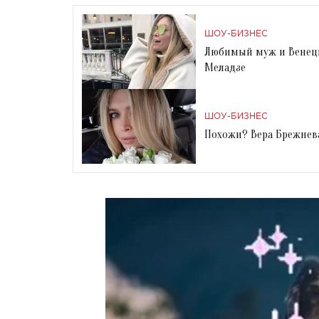
ШОУ-БИЗНЕС
Любимый муж и Венеци
Меладзе
ШОУ-БИЗНЕС
Похожи? Вера Брежнева