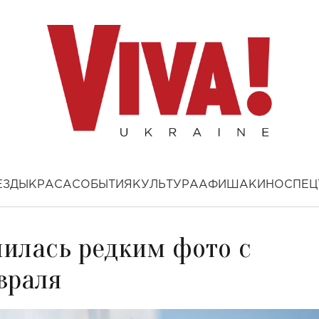
ЕЗДЫ
КРАСА
СОБЫТИЯ
КУЛЬТУРА
АФИША
КИНО
СПЕЦ
лилась редким фото с
враля