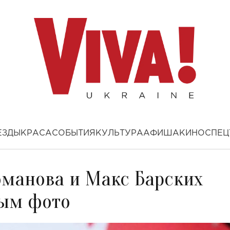
ЕЗДЫ
КРАСА
СОБЫТИЯ
КУЛЬТУРА
АФИША
КИНО
СПЕЦ
манова и Макс Барских
ным фото