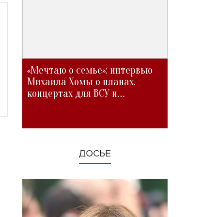
«Мечтаю о семье»: интервью
Михаила Хомы о планах,
концертах для ВСУ и
изменениях во время войны
ДОСЬЕ