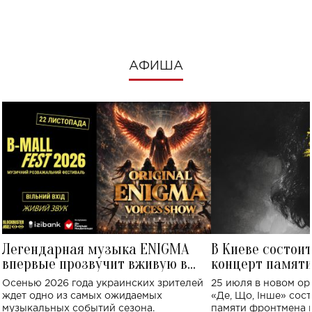
посмотреть в к
АФИША
Легендарная музыка ENIGMA
В Киеве состои
впервые прозвучит вживую в
концерт памят
Украине: где состоится концерт
Клименко: более
Осенью 2026 года украинских зрителей
25 июля в новом op
исполнят песн
ждет одно из самых ожидаемых
«Де, Що, Інше» сос
музыкальных событий сезона.
памяти фронтмена