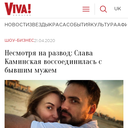
UK
НОВОСТИ
ЗВЕЗДЫ
КРАСА
СОБЫТИЯ
КУЛЬТУРА
АФ
21.04.2020
ШОУ-БИЗНЕС
Несмотря на развод: Слава
Каминская воссоединилась с
бывшим мужем