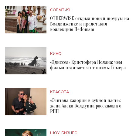
СОБЫТИЯ
OTHERWISE открыл новый шоурум на
Воздвиженке и представил
коллекцию Hedonism
КИНО
«Одиссея» Кристофера Нолана: чем
фильм отличается от поэмы Гомера
КРАСОТА
«Считала калории в зубной пасте»:
жена Алека Болдуина рассказала о
РПП
ШОУ-БИЗНЕС