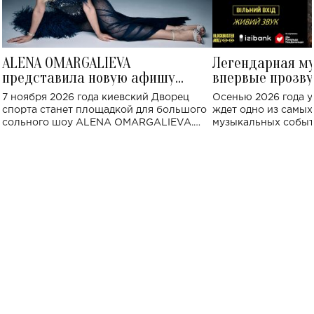
ALENA OMARGALIEVA
Легендарная м
представила новую афишу
впервые прозву
большого концерта во Дворце
Украине: где со
7 ноября 2026 года киевский Дворец
Осенью 2026 года у
спорта
спорта станет площадкой для большого
ждет одно из самы
сольного шоу ALENA OMARGALIEVA.
музыкальных событ
Концерт получил символичное название
«Не пьяная — влюбленная».