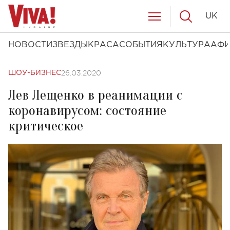
UK
НОВОСТИ
ЗВЕЗДЫ
КРАСА
СОБЫТИЯ
КУЛЬТУРА
АФ
26.03.2020
ШОУ-БИЗНЕС
Лев Лещенко в реанимации с
коронавирусом: состояние
критическое