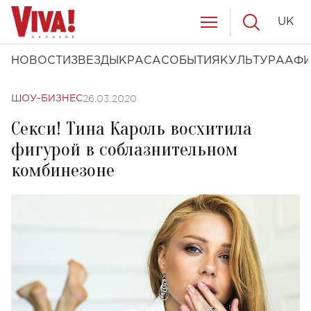
UK
НОВОСТИ
ЗВЕЗДЫ
КРАСА
СОБЫТИЯ
КУЛЬТУРА
АФ
26.03.2020
ШОУ-БИЗНЕС
Секси! Тина Кароль восхитила
фигурой в соблазнительном
комбинезоне