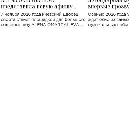
ALENA OMARGALIEVA
Легендарная м
представила новую афишу
впервые прозву
большого концерта во Дворце
Украине: где со
7 ноября 2026 года киевский Дворец
Осенью 2026 года у
спорта
спорта станет площадкой для большого
ждет одно из самы
сольного шоу ALENA OMARGALIEVA.
музыкальных событ
Концерт получил символичное название
«Не пьяная — влюбленная».