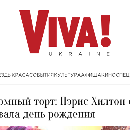
ЕЗДЫ
КРАСА
СОБЫТИЯ
КУЛЬТУРА
АФИША
КИНО
СПЕЦ
ромный торт: Пэрис Хилтон 
вала день рождения