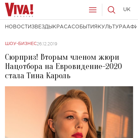
UK
НОВОСТИ
ЗВЕЗДЫ
КРАСА
СОБЫТИЯ
КУЛЬТУРА
АФ
26.12.2019
ШОУ-БИЗНЕС
Сюрприз! Вторым членом жюри
Нацотбора на Евровидение-2020
стала Тина Кароль