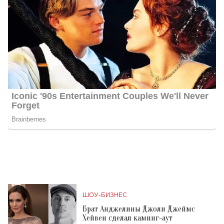
ШОУ-БИЗНЕС
Брат Анджелины Джоли Джеймс
Хейвен сделал каминг-аут