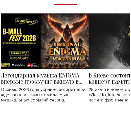
Легендарная музыка ENIGMA
В Киеве состои
впервые прозвучит вживую в
концерт памят
Украине: где состоится концерт
Клименко: более
Осенью 2026 года украинских зрителей
25 июля в новом op
исполнят песн
ждет одно из самых ожидаемых
«Де, Що, Інше» сос
музыкальных событий сезона.
памяти фронтмена
Михаила Клименко. 
особенный музыкал
посвященный артист
стало символом ис
настоящей любви.