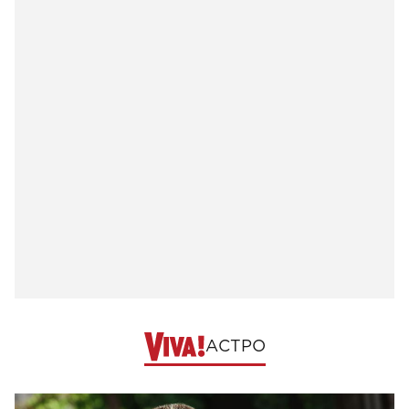
АСТРО