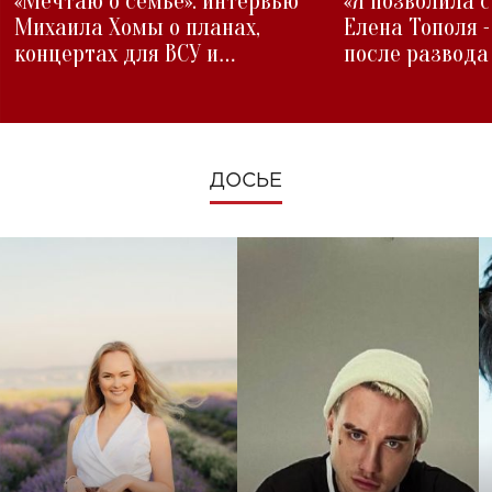
«Мечтаю о семье»: интервью
«Я позволила 
Михаила Хомы о планах,
Елена Тополя 
концертах для ВСУ и
после развода
изменениях во время войны
ДОСЬЕ