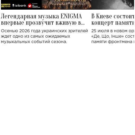
Легендарная музыка ENIGMA
В Киеве состои
впервые прозвучит вживую в
концерт памят
Украине: где состоится концерт
Клименко: более
Осенью 2026 года украинских зрителей
25 июля в новом op
исполнят песн
ждет одно из самых ожидаемых
«Де, Що, Інше» сос
музыкальных событий сезона.
памяти фронтмена
Михаила Клименко. 
особенный музыкал
посвященный артист
стало символом ис
настоящей любви.