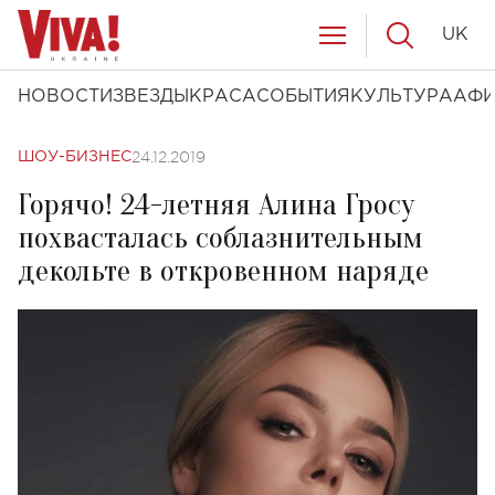
UK
НОВОСТИ
ЗВЕЗДЫ
КРАСА
СОБЫТИЯ
КУЛЬТУРА
АФ
24.12.2019
ШОУ-БИЗНЕС
Горячо! 24-летняя Алина Гросу
похвасталась соблазнительным
декольте в откровенном наряде