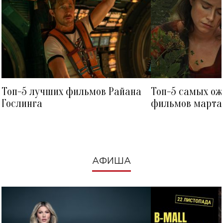
Топ-5 лучших фильмов Райана
Топ-5 самых о
Гослинга
фильмов марта 
посмотреть в к
АФИША