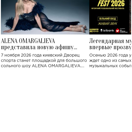
ALENA OMARGALIEVA
Легендарная м
представила новую афишу
впервые прозву
большого концерта во Дворце
Украине: где со
7 ноября 2026 года киевский Дворец
Осенью 2026 года у
спорта
спорта станет площадкой для большого
ждет одно из самы
сольного шоу ALENA OMARGALIEVA.
музыкальных событ
Концерт получил символичное название
«Не пьяная — влюбленная».