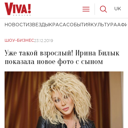
UK
НОВОСТИ
ЗВЕЗДЫ
КРАСА
СОБЫТИЯ
КУЛЬТУРА
АФ
23.12.2019
ШОУ-БИЗНЕС
Уже такой взрослый! Ирина Билык
показала новое фото с сыном