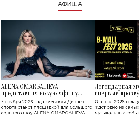
АФИША
ALENA OMARGALIEVA
Легендарная м
представила новую афишу
впервые прозву
большого концерта во Дворце
Украине: где со
7 ноября 2026 года киевский Дворец
Осенью 2026 года у
спорта
спорта станет площадкой для большого
ждет одно из самы
сольного шоу ALENA OMARGALIEVA.
музыкальных событ
Концерт получил символичное название
«Не пьяная — влюбленная».