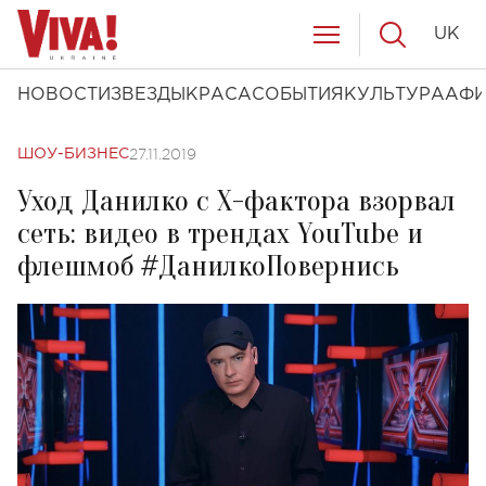
UK
НОВОСТИ
ЗВЕЗДЫ
КРАСА
СОБЫТИЯ
КУЛЬТУРА
АФ
27.11.2019
ШОУ-БИЗНЕС
Уход Данилко с Х-фактора взорвал
сеть: видео в трендах YouTube и
флешмоб #ДанилкоПовернись