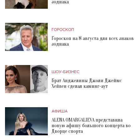
зодиака
ГОРОСКОП
Гороскоп на 8 августа для всех знаков
зодиака
ШОУ-БИЗНЕС
Брат Анджелины Джоли Джеймс
Хейвен сделал каминг-аут
АФИША
ALENA OMARGALIEVA представила
новую афишу большого концерта во
Дворце спорта