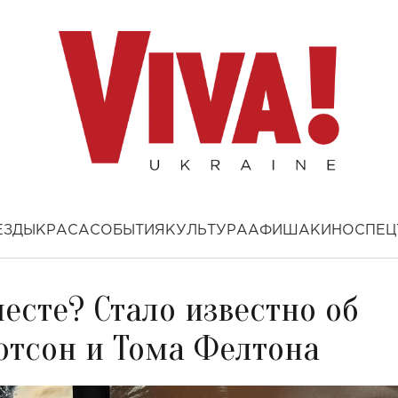
ЕЗДЫ
КРАСА
СОБЫТИЯ
КУЛЬТУРА
АФИША
КИНО
СПЕЦ
есте? Стало известно об
тсон и Тома Фелтона