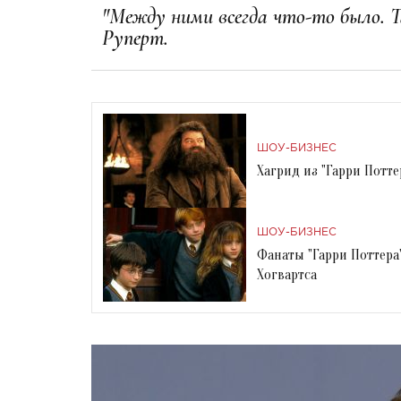
"Между ними всегда что-то было. Т
Руперт.
ШОУ-БИЗНЕС
Хагрид из "Гарри Потт
ШОУ-БИЗНЕС
Фанаты "Гарри Поттера
Хогвартса