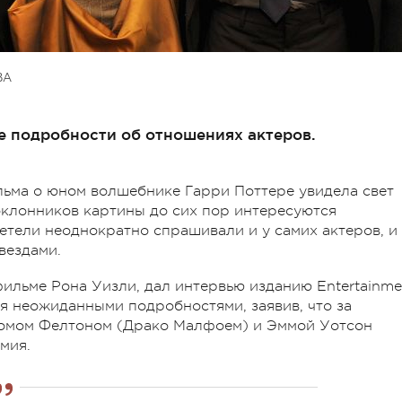
ВА
е подробности об отношениях актеров.
ильма о юном волшебнике Гарри Поттере увидела свет
оклонников картины до сих пор интересуются
етели неоднократно спрашивали и у самих актеров, и
вездами.
фильме Рона Уизли, дал интервью изданию Entertainme
ся неожиданными подробностями, заявив, что за
омом Фелтоном (Драко Малфоем) и Эммой Уотсон
мия.