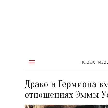
НОВОСТИ
ЗВ
Драко и Гермиона вм
отношениях Эммы Уо