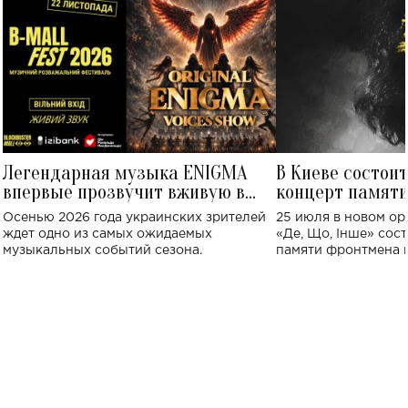
Легендарная музыка ENIGMA
В Киеве состои
впервые прозвучит вживую в
концерт памят
Украине: где состоится концерт
Клименко: более
Осенью 2026 года украинских зрителей
25 июля в новом op
исполнят песн
ждет одно из самых ожидаемых
«Де, Що, Інше» сос
музыкальных событий сезона.
памяти фронтмена
Михаила Клименко. 
особенный музыкал
посвященный артист
стало символом ис
настоящей любви.