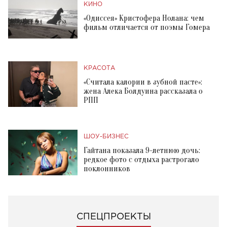
КИНО
«Одиссея» Кристофера Нолана: чем
фильм отличается от поэмы Гомера
КРАСОТА
«Считала калории в зубной пасте»:
жена Алека Болдуина рассказала о
РПП
ШОУ-БИЗНЕС
Гайтана показала 9-летнюю дочь:
редкое фото с отдыха растрогало
поклонников
СПЕЦПРОЕКТЫ