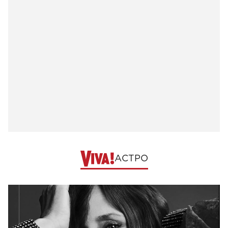
АСТРО