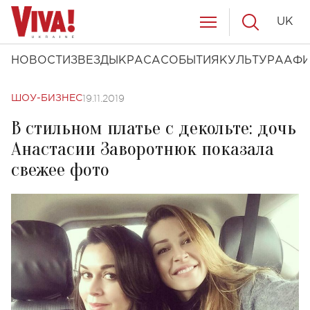
UK
НОВОСТИ
ЗВЕЗДЫ
КРАСА
СОБЫТИЯ
КУЛЬТУРА
АФ
19.11.2019
ШОУ-БИЗНЕС
В стильном платье с декольте: дочь
Анастасии Заворотнюк показала
свежее фото