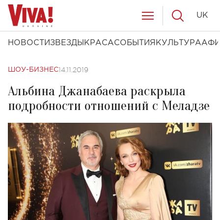
UK
НОВОСТИ
ЗВЕЗДЫ
КРАСА
СОБЫТИЯ
КУЛЬТУРА
АФ
14.11.2019
ШОУ-БИЗНЕС
Альбина Джанабаева раскрыла
подробности отношений с Меладзе