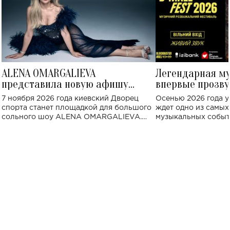
ALENA OMARGALIEVA
Легендарная м
представила новую афишу
впервые прозву
большого концерта во Дворце
Украине: где со
7 ноября 2026 года киевский Дворец
Осенью 2026 года у
спорта
спорта станет площадкой для большого
ждет одно из самы
сольного шоу ALENA OMARGALIEVA.
музыкальных событ
Концерт получил символичное название
«Не пьяная — влюбленная».