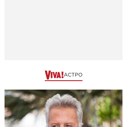
АСТРО