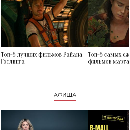
Топ-5 лучших фильмов Райана
Топ-5 самых о
Гослинга
фильмов марта 
посмотреть в к
АФИША