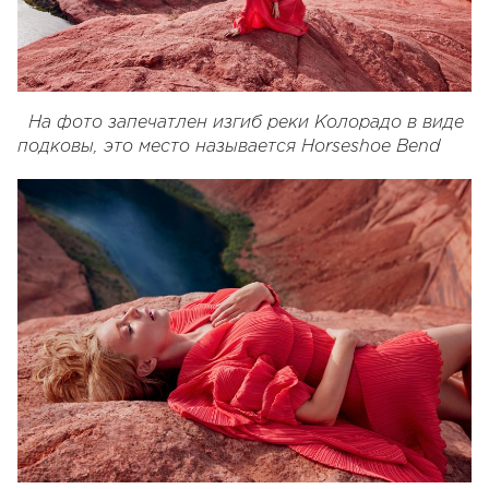
На фото запечатлен изгиб реки Колорадо в виде
подковы, это место называется Horseshoe Bend