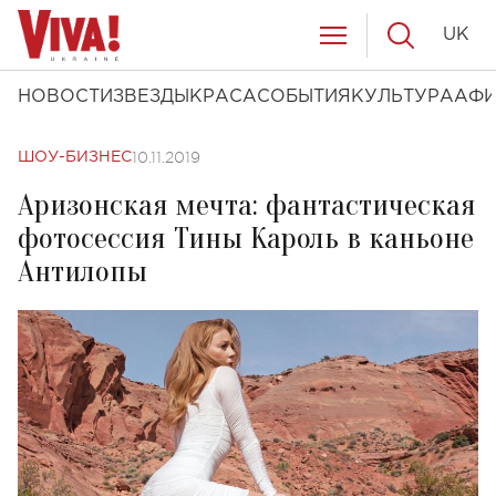
UK
НОВОСТИ
ЗВЕЗДЫ
КРАСА
СОБЫТИЯ
КУЛЬТУРА
АФ
10.11.2019
ШОУ-БИЗНЕС
Аризонская мечта: фантастическая
фотосессия Тины Кароль в каньоне
Антилопы