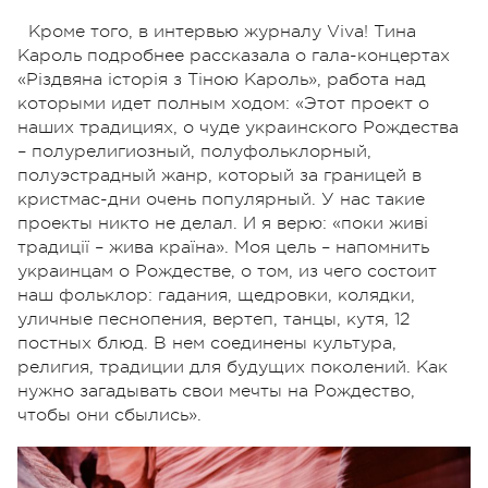
Кроме того, в интервью журналу Viva! Тина
Кароль подробнее рассказала о гала-концертах
«Різдвяна історія з Тіною Кароль», работа над
которыми идет полным ходом: «Этот проект о
наших традициях, о чуде украинского Рождества
– полурелигиозный, полуфольклорный,
полуэстрадный жанр, который за границей в
кристмас-дни очень популярный. У нас такие
проекты никто не делал. И я верю: «поки живі
традиції – жива країна». Моя цель – напомнить
украинцам о Рождестве, о том, из чего состоит
наш фольклор: гадания, щедровки, колядки,
уличные песнопения, вертеп, танцы, кутя, 12
постных блюд. В нем соединены культура,
религия, традиции для будущих поколений. Как
нужно загадывать свои мечты на Рождество,
чтобы они сбылись».