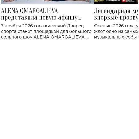
ALENA OMARGALIEVA
Легендарная м
представила новую афишу
впервые прозву
большого концерта во Дворце
Украине: где со
7 ноября 2026 года киевский Дворец
Осенью 2026 года у
спорта
спорта станет площадкой для большого
ждет одно из самы
сольного шоу ALENA OMARGALIEVA.
музыкальных событ
Концерт получил символичное название
«Не пьяная — влюбленная».