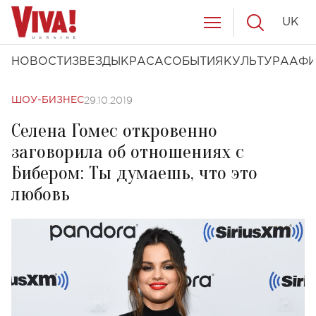
UK
НОВОСТИ
ЗВЕЗДЫ
КРАСА
СОБЫТИЯ
КУЛЬТУРА
АФ
29.10.2019
ШОУ-БИЗНЕС
Селена Гомес откровенно
заговорила об отношениях с
Бибером: Ты думаешь, что это
любовь