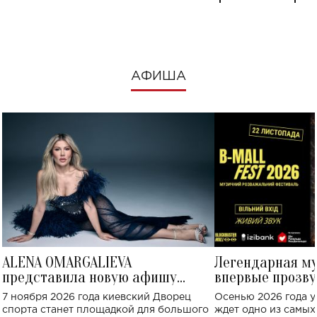
посмотреть в к
АФИША
ALENA OMARGALIEVA
Легендарная м
представила новую афишу
впервые прозву
большого концерта во Дворце
Украине: где со
7 ноября 2026 года киевский Дворец
Осенью 2026 года у
спорта
спорта станет площадкой для большого
ждет одно из самы