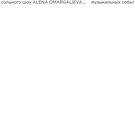
сольного шоу ALENA OMARGALIEVA.
музыкальных событ
Концерт получил символичное название
«Не пьяная — влюбленная».