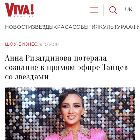
UK
НОВОСТИ
ЗВЕЗДЫ
КРАСА
СОБЫТИЯ
КУЛЬТУРА
АФ
29.10.2019
ШОУ-БИЗНЕС
Анна Ризатдинова потеряла
сознание в прямом эфире Танцев
со звездами