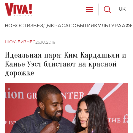
UK
НОВОСТИ
ЗВЕЗДЫ
КРАСА
СОБЫТИЯ
КУЛЬТУРА
АФ
25.10.2019
ШОУ-БИЗНЕС
Идеальная пара: Ким Кардашьян и
Канье Уэст блистают на красной
дорожке