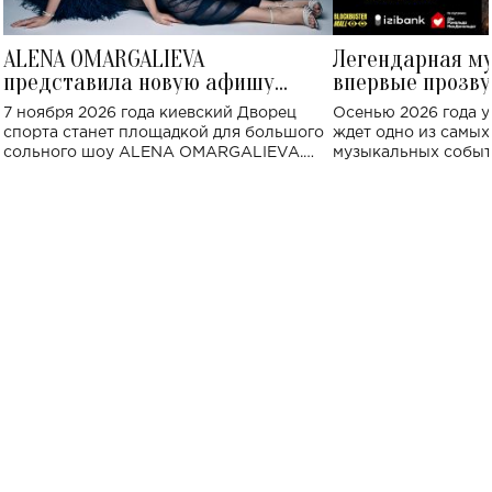
ALENA OMARGALIEVA
Легендарная м
представила новую афишу
впервые прозву
большого концерта во Дворце
Украине: где со
7 ноября 2026 года киевский Дворец
Осенью 2026 года у
спорта
спорта станет площадкой для большого
ждет одно из самы
сольного шоу ALENA OMARGALIEVA.
музыкальных событ
Концерт получил символичное название
«Не пьяная — влюбленная».