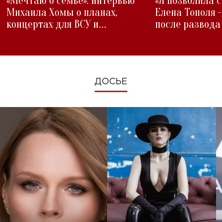
«Мечтаю о семье»: интервью
«Я позволила 
Михаила Хомы о планах,
Елена Тополя 
концертах для ВСУ и
после развода
изменениях во время войны
ДОСЬЕ