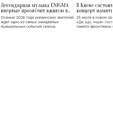
Легендарная музыка ENIGMA
В Киеве состои
впервые прозвучит вживую в
концерт памят
Украине: где состоится концерт
Клименко: более
Осенью 2026 года украинских зрителей
25 июля в новом op
исполнят песн
ждет одно из самых ожидаемых
«Де, Що, Інше» сос
музыкальных событий сезона.
памяти фронтмена
Михаила Клименко. 
особенный музыкал
посвященный артист
стало символом ис
настоящей любви.