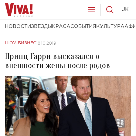
UK
НОВОСТИ
ЗВЕЗДЫ
КРАСА
СОБЫТИЯ
КУЛЬТУРА
АФ
18.10.2019
ШОУ-БИЗНЕС
Принц Гарри высказался о
внешности жены после родов