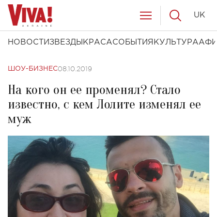
UK
НОВОСТИ
ЗВЕЗДЫ
КРАСА
СОБЫТИЯ
КУЛЬТУРА
АФ
08.10.2019
ШОУ-БИЗНЕС
На кого он ее променял? Стало
известно, с кем Лолите изменял ее
муж