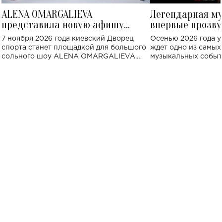
ALENA OMARGALIEVA
Легендарная м
представила новую афишу
впервые прозву
большого концерта во Дворце
Украине: где со
7 ноября 2026 года киевский Дворец
Осенью 2026 года у
спорта
спорта станет площадкой для большого
ждет одно из самы
сольного шоу ALENA OMARGALIEVA.
музыкальных событ
Концерт получил символичное название
«Не пьяная — влюбленная».