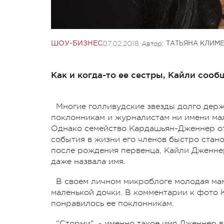
07.02.2018
Автор:
ШОУ-БИЗНЕС
ТАТЬЯНА КЛИМ
Как и когда-то ее сестры, Кайли сооб
Многие голливудские звезды долго держ
поклонникам и журналистам ни имени мал
Однако семейство Кардашьян-Дженнер от
события в жизни его членов быстро стан
после рождения первенца, Кайли Дженнер
даже назвала имя.
В своем личном микроблоге молодая мам
маленькой дочки. В комментарии к фото К
понравилось ее поклонникам.
"Сторми", - именно такое имя Дженнер 