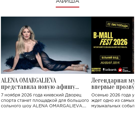
АФИША
ALENA OMARGALIEVA
Легендарная м
представила новую афишу
впервые прозву
большого концерта во Дворце
Украине: где со
7 ноября 2026 года киевский Дворец
Осенью 2026 года у
спорта
спорта станет площадкой для большого
ждет одно из самы
сольного шоу ALENA OMARGALIEVA.
музыкальных событ
Концерт получил символичное название
«Не пьяная — влюбленная».