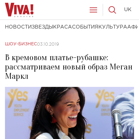
UK
НОВОСТИ
ЗВЕЗДЫ
КРАСА
СОБЫТИЯ
КУЛЬТУРА
АФ
03.10.2019
ШОУ-БИЗНЕС
В кремовом платье-рубашке:
рассматриваем новый образ Меган
Маркл