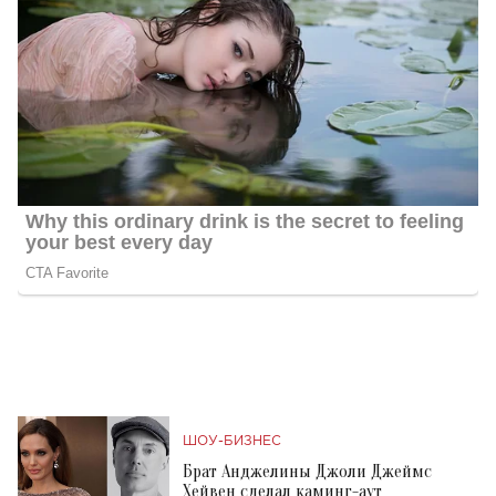
ШОУ-БИЗНЕС
Брат Анджелины Джоли Джеймс
Хейвен сделал каминг-аут