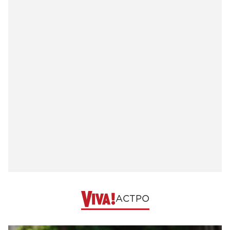
АСТРО