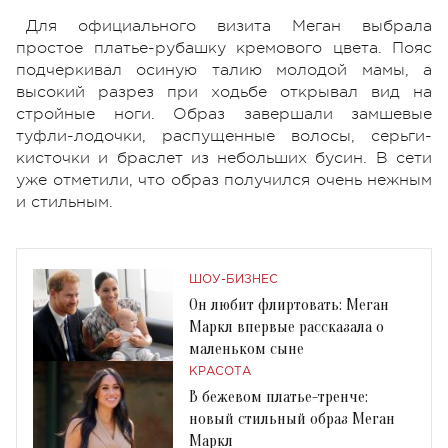
Для официального визита Меган выбрала
простое платье-рубашку кремового цвета. Пояс
подчеркивал осиную талию молодой мамы, а
высокий разрез при ходьбе открывал вид на
стройные ноги. Образ завершали замшевые
туфли-лодочки, распущенные волосы, серьги-
кисточки и браслет из небольших бусин. В сети
уже отметили, что образ получился очень нежным
и стильным.
ШОУ-БИЗНЕС
Он любит флиртовать: Меган
Маркл впервые рассказала о
маленьком сыне
КРАСОТА
В бежевом платье-тренче:
новый стильный образ Меган
Маркл