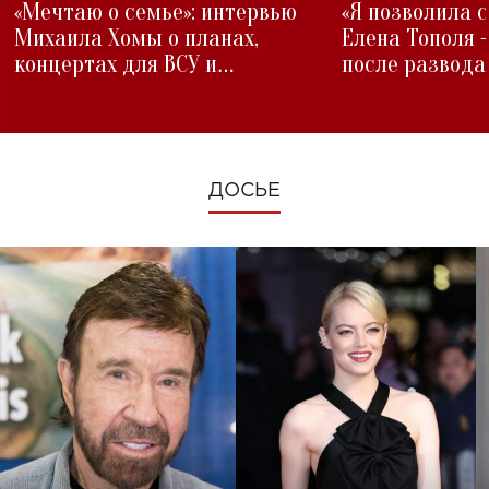
«Мечтаю о семье»: интервью
«Я позволила 
Михаила Хомы о планах,
Елена Тополя 
концертах для ВСУ и
после развода
изменениях во время войны
ДОСЬЕ