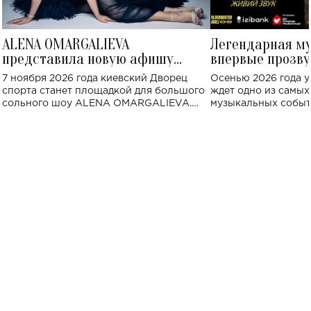
ALENA OMARGALIEVA
Легендарная м
представила новую афишу
впервые прозву
большого концерта во Дворце
Украине: где со
7 ноября 2026 года киевский Дворец
Осенью 2026 года у
спорта
спорта станет площадкой для большого
ждет одно из самы
сольного шоу ALENA OMARGALIEVA.
музыкальных событ
Концерт получил символичное название
«Не пьяная — влюбленная».