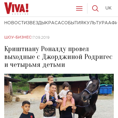
UK
НОВОСТИ
ЗВЕЗДЫ
КРАСА
СОБЫТИЯ
КУЛЬТУРА
АФ
17.09.2019
ШОУ-БИЗНЕС
Криштиану Роналду провел
выходные с Джорджиной Родригес
и четырьмя детьми