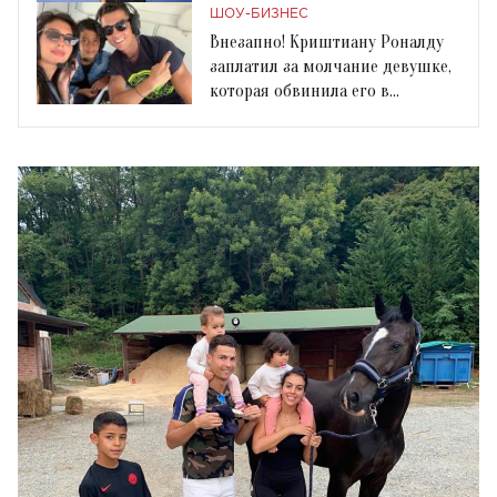
фурор
ШОУ-БИЗНЕС
Внезапно! Криштиану Роналду
заплатил за молчание девушке,
которая обвинила его в
изнасиловании