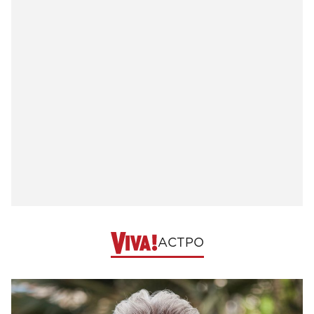
АСТРО