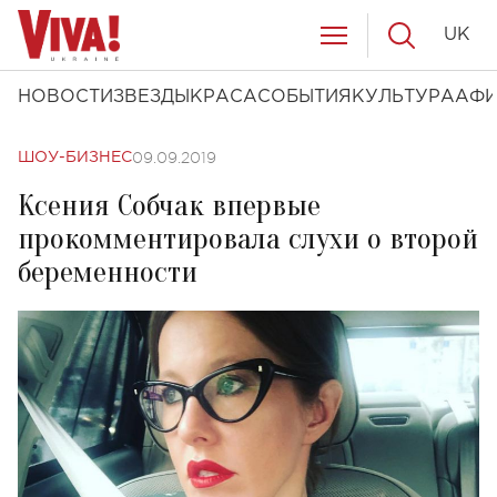
UK
НОВОСТИ
ЗВЕЗДЫ
КРАСА
СОБЫТИЯ
КУЛЬТУРА
АФ
09.09.2019
ШОУ-БИЗНЕС
Ксения Собчак впервые
прокомментировала слухи о второй
беременности