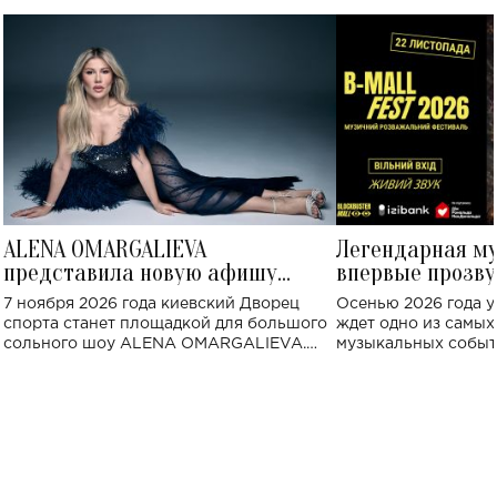
ALENA OMARGALIEVA
Легендарная м
представила новую афишу
впервые прозву
большого концерта во Дворце
Украине: где со
7 ноября 2026 года киевский Дворец
Осенью 2026 года у
спорта
спорта станет площадкой для большого
ждет одно из самы
сольного шоу ALENA OMARGALIEVA.
музыкальных событ
Концерт получил символичное название
«Не пьяная — влюбленная».