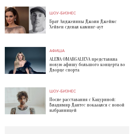
ШОУ-БИЗНЕС
Брат Анджелины Джоли Джеймс
Хейвен сделал каминг-аут
АФИША
ALENA OMARGALIEVA представила
новую афишу большого концерта во
Дворце спорта
ШОУ-БИЗНЕС
После расставания с Кацуриной:
Владимир Дантес показался с новой
избранницей