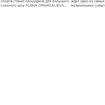
спорта
спорта станет площадкой для большого
ждет одно из самы
сольного шоу ALENA OMARGALIEVA.
музыкальных событ
Концерт получил символичное название
«Не пьяная — влюбленная».