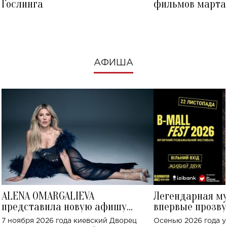
Гослинга
фильмов марта 
посмотреть в к
АФИША
ALENA OMARGALIEVA
Легендарная м
представила новую афишу
впервые прозву
большого концерта во Дворце
Украине: где со
7 ноября 2026 года киевский Дворец
Осенью 2026 года у