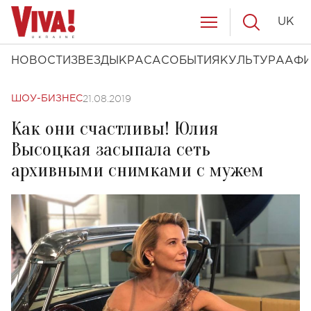
UK
НОВОСТИ
ЗВЕЗДЫ
КРАСА
СОБЫТИЯ
КУЛЬТУРА
АФ
21.08.2019
ШОУ-БИЗНЕС
Как они счастливы! Юлия
Высоцкая засыпала сеть
архивными снимками с мужем