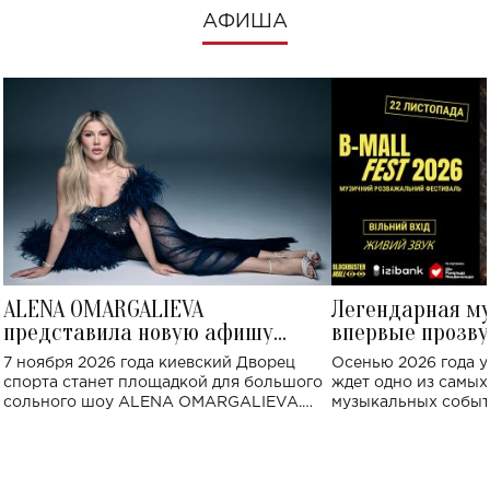
АФИША
ALENA OMARGALIEVA
Легендарная м
представила новую афишу
впервые прозву
большого концерта во Дворце
Украине: где со
7 ноября 2026 года киевский Дворец
Осенью 2026 года у
спорта
спорта станет площадкой для большого
ждет одно из самы
сольного шоу ALENA OMARGALIEVA.
музыкальных событ
Концерт получил символичное название
«Не пьяная — влюбленная».