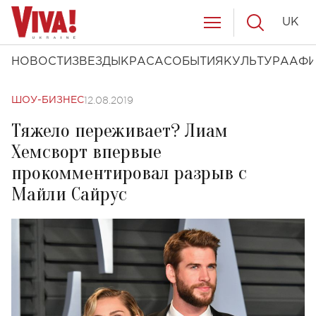
UK
НОВОСТИ
ЗВЕЗДЫ
КРАСА
СОБЫТИЯ
КУЛЬТУРА
АФ
12.08.2019
ШОУ-БИЗНЕС
Тяжело переживает? Лиам
Хемсворт впервые
прокомментировал разрыв с
Майли Сайрус