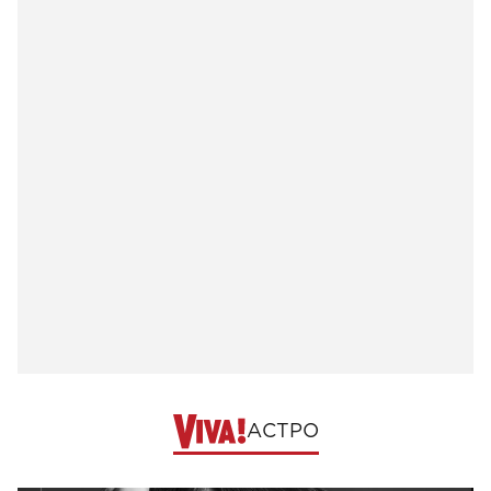
АСТРО