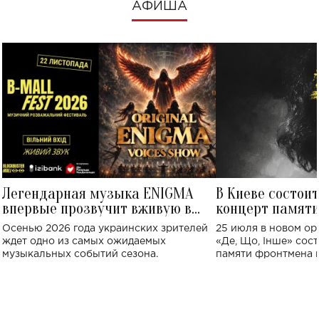
АФИША
Легендарная музыка ENIGMA
В Киеве состои
впервые прозвучит вживую в
концерт памят
Украине: где состоится концерт
Клименко: более
Осенью 2026 года украинских зрителей
25 июля в новом op
исполнят песн
ждет одно из самых ожидаемых
«Де, Що, Інше» сос
музыкальных событий сезона.
памяти фронтмена
Михаила Клименко. 
особенный музыкал
посвященный артист
стало символом ис
настоящей любви.