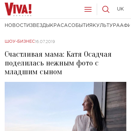
UK
НОВОСТИ
ЗВЕЗДЫ
КРАСА
СОБЫТИЯ
КУЛЬТУРА
АФ
16.07.2019
ШОУ-БИЗНЕС
Счастливая мама: Катя Осадчая
поделилась нежным фото с
младшим сыном