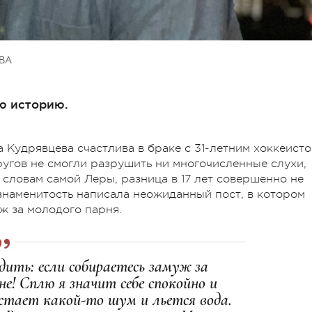
ВА
ю историю.
 Кудрявцева счастлива в браке с 31-летним хоккеист
ругов не смогли разрушить ни многочисленные слухи,
о словам самой Леры, разница в 17 лет совершенно не
 знаменитость написала неожиданный пост, в котором
ж за молодого парня.
дить: если собираетесь замуж за
не! Сплю я значит себе спокойно и
астает какой-то шум и льется вода.