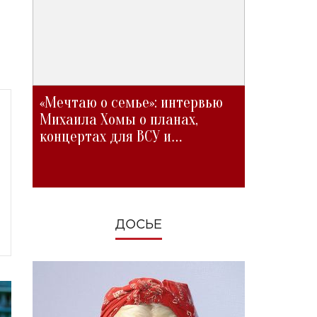
«Мечтаю о семье»: интервью
Михаила Хомы о планах,
концертах для ВСУ и
изменениях во время войны
ДОСЬЕ