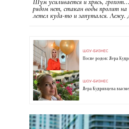
Шум усиливается и хрясь, грохот.
рядом нет, стакан воды пролит на 
летел куда-то и запутался. Лежу. 
ШОУ-БИЗНЕС
После родов: Лера Куд
ШОУ-БИЗНЕС
Лера Кудрявцева высме