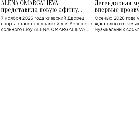
ALENA OMARGALIEVA
Легендарная м
представила новую афишу
впервые прозву
большого концерта во Дворце
Украине: где со
7 ноября 2026 года киевский Дворец
Осенью 2026 года у
спорта
спорта станет площадкой для большого
ждет одно из самы
сольного шоу ALENA OMARGALIEVA.
музыкальных событ
Концерт получил символичное название
«Не пьяная — влюбленная».