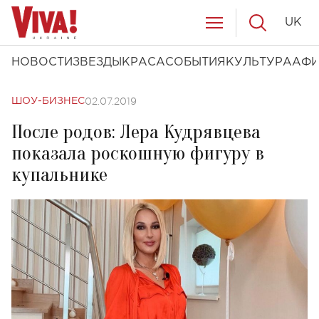
UK
НОВОСТИ
ЗВЕЗДЫ
КРАСА
СОБЫТИЯ
КУЛЬТУРА
АФ
02.07.2019
ШОУ-БИЗНЕС
После родов: Лера Кудрявцева
показала роскошную фигуру в
купальнике